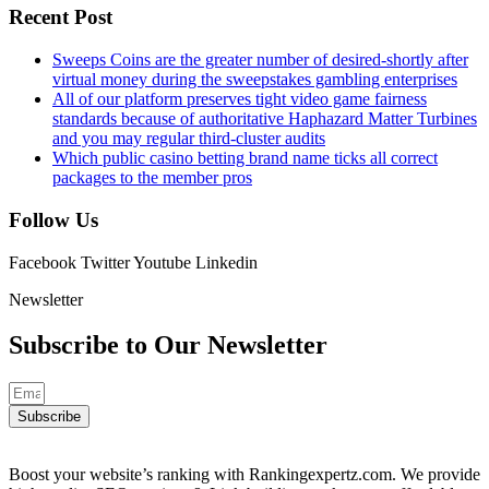
Recent Post
Sweeps Coins are the greater number of desired-shortly after
virtual money during the sweepstakes gambling enterprises
All of our platform preserves tight video game fairness
standards because of authoritative Haphazard Matter Turbines
and you may regular third-cluster audits
Which public casino betting brand name ticks all correct
packages to the member pros
Follow Us
Facebook
Twitter
Youtube
Linkedin
Newsletter
Subscribe to Our
Newsletter
Subscribe
Boost your website’s ranking with Rankingexpertz.com. We provide