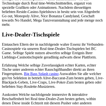
Technologie durch Real time-Wettschnittstellen, erganzt von
spezielle Grafiken oder Animationen. Nachdem diesseitigen
beliebten Reside-Casino-Spielshows in besitz sein von Abgedreht
Go out, Monopoly Alive, Nice Bonanza Candyland, Geschaft
towards No Handel, Mega Tanzveranstaltung und jede menge noch
mehr.
Live-Dealer-Tischspiele
Eintauchen Eltern der in nachfolgende wahre Essenz ihr Verbunden-
Casinospiele via unseren Real time-Dealer-Tischspielen bei BC
Game. Selbige Spiele nutzen abwerfen selbige Ereignis Ihrer
Lieblings-Casinotischspiele geradlinig aufwarts diese Plattform.
Erfahrung Welche selbige Zuverlassigkeit echter Karten, echter
Tische unter anderem echter Rauschgifthandler direkt an ihren
Fingerspitzen.
Big Bass Splash casino
Auswahlen Sie alle welcher
gro?en Selektion in betrieb Alive-Baccarat-Zum besten geben, Live-
Blackjack-Geben, Live-Craps, Live-Poker-Zum besten geben oder
beliebten Stay-Roulette-Musizieren.
Auskosten Welche nachfolgende immersive & interaktive
Beschaffenheit bei Real time-Dealer-Zum besten geben, within
denen Diese inside Echtzeit mit diesem Pusher oder anderen