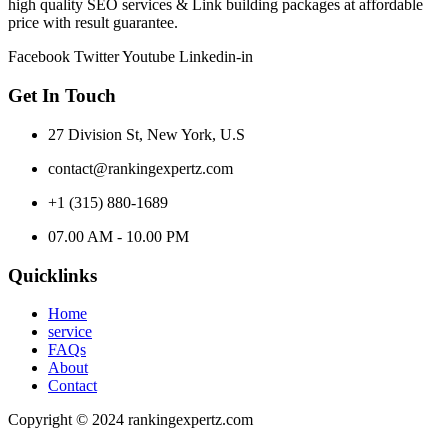
high quality SEO services & Link building packages at affordable
price with result guarantee.
Facebook
Twitter
Youtube
Linkedin-in
Get In Touch
27 Division St, New York, U.S
contact@rankingexpertz.com
+1 (315) 880-1689
07.00 AM - 10.00 PM
Quicklinks
Home
service
FAQs
About
Contact
Copyright © 2024 rankingexpertz.com