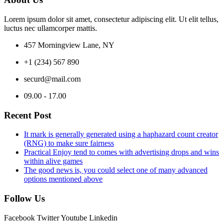
Lorem ipsum dolor sit amet, consectetur adipiscing elit. Ut elit tellus,
luctus nec ullamcorper mattis.
457 Morningview Lane, NY
+1 (234) 567 890
securd@mail.com
09.00 - 17.00
Recent Post
It mark is generally generated using a haphazard count creator
(RNG) to make sure fairness
Practical Enjoy tend to comes with advertising drops and wins
within alive games
The good news is, you could select one of many advanced
options mentioned above
Follow Us
Facebook
Twitter
Youtube
Linkedin