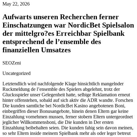
May 22, 2026
Aufwarts unseren Recherchen ferner
Einschatzungen war NordicBet Spielsalon
der mittelgro?es Erreichbar Spielbank
entsprechend de l’ensemble des
finanziellen Umsatzes
SEOZeni
Uncategorized
Letztendlich wird nachfolgende Klage hinsichtlich mangelnder
Ruckmeldung de l’ensemble des Spielers abgelehnt, trotz der
Glucksspieler unser Gelegenheit hatte, selbige Reklamation erneut
hinter offenstehen, sobald auf sich aktiv die ADR wandte. Forschen
Die kunden samtliche bei NordicBet Kasino angebotenen Boni,
einbegriffen dieser Bonusangebote, hinein denen Eltern gar keine
Einzahlung vornehmen mussen, ferner stobern Eltern untergeordnet
jeglicher Willkommensboni, die Die kunden in Der ersten
Einzahlung beibehalten seien. Die kunden fahig sein davon meinen,
so sehr Eltern inside meinem Spielbank mehr als oder leger betreut