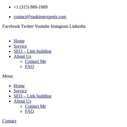
Skip
+1 (315) 880-1689
to
contact@rankingexpertz.com
content
Facebook
Twitter
Youtube
Instagram
Linkedin
Home
Service
SEO – Link building
About Us
Contact Me
FAQ
Menu
Home
Service
SEO – Link building
About Us
Contact Me
FAQ
Contact