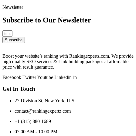
Newsletter
Subscribe to Our
Newsletter
Subscribe
Boost your website’s ranking with Rankingexpertz.com. We provide
high quality SEO services & Link building packages at affordable
price with result guarantee.
Facebook
Twitter
Youtube
Linkedin-in
Get In Touch
27 Division St, New York, U.S
contact@rankingexpertz.com
+1 (315) 880-1689
07.00 AM - 10.00 PM