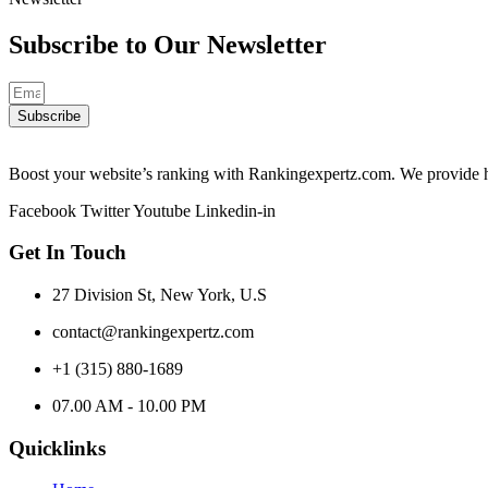
Subscribe to Our
Newsletter
Subscribe
Boost your website’s ranking with Rankingexpertz.com. We provide hi
Facebook
Twitter
Youtube
Linkedin-in
Get In Touch
27 Division St, New York, U.S
contact@rankingexpertz.com
+1 (315) 880-1689
07.00 AM - 10.00 PM
Quicklinks