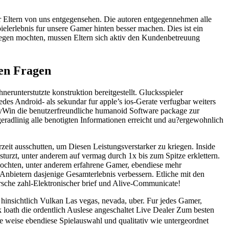
ser Eltern von uns entgegensehen. Die autoren entgegennehmen alle
ielerlebnis fur unsere Gamer hinten besser machen. Dies ist ein
tlegen mochten, mussen Eltern sich aktiv den Kundenbetreuung
ren Fragen
erunterstutzte konstruktion bereitgestellt. Glucksspieler
edes Android- als sekundar fur apple’s ios-Gerate verfugbar weiters
lyWin die benutzerfreundliche humanoid Software package zur
eradlinig alle benotigten Informationen erreicht und au?ergewohnlich
eit ausschutten, um Diesen Leistungsverstarker zu kriegen. Inside
turzt, unter anderem auf vermag durch 1x bis zum Spitze erklettern.
 mochten, unter anderem erfahrene Gamer, ebendiese mehr
nbietern dasjenige Gesamterlebnis verbessern. Etliche mit den
sche zahl-Elektronischer brief und Alive-Communicate!
 hinsichtlich Vulkan Las vegas, nevada, uber. Fur jedes Gamer,
 loath die ordentlich Auslese angeschaltet Live Dealer Zum besten
se weise ebendiese Spielauswahl und qualitativ wie untergeordnet