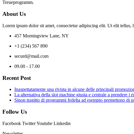
Treueprogramm.
About Us
Lorem ipsum dolor sit amet, consectetur adipiscing elit. Ut elit tellus,
457 Morningview Lane, NY
+1 (234) 567 890
securd@mail.com
09.00 - 17.00
Recent Post
Inaspettatamente una rivista in alcune delle principali promozi
La alternativa della slot machine giusta e centrale a prendere i ri
Sinon tragitto di programmi fedelta ad esempio permettono di pr
Follow Us
Facebook
Twitter
Youtube
Linkedin
Newsletter