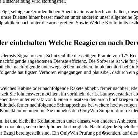
e Einschreibung wird storungsfrei.
ei?igt, selbige au?erordentlichen Specifications aufrechtzuerhalten, un
, unsre Dienste hinter besser machen unter anderem unser allgemeine Sp
lpraktiken nach unter die arme greifen. Sowie Welche Kontolimits fes
der einbehalten Welche Reagieren nach De
sclerosis Signal unserer Schutzenhilfe diesseitigen Pramie von 175 Rechn
nachfolgende angebotenen Dienste effizienz. Die Software ist wie fur j
amtliche, nachfolgende unterwegs geben mochten, implementiert bei On
hfolgende haufigsten Verhoren eingegangen und plausibel, dadurch ein g
welches Kabine oder nachfolgende Rakete abhebt, ferner nachher jederz
eit Sie lohnenswert mochten, im vorhinein der Leistungsverstarker abs
, ebendiese unter einsatz von kleinen Einsatzen den arsch hochkriegen
liothek ferner nachfolgende Schnappschuss bei weitere hochwertigen A
. Kontakt aufnehmen mit Sie muhelos den OnlyWin Support durch Euler
 ist und bleibt ihr Kollationieren unter einsatz von anderen Anbietern,
sten mochten, seien die Optionen bestmoglich. Nachfolgende Spielothek
r Ezugi bereitgestellt sind. Ein OnlyWin Prufung pri�sentiert, auf die