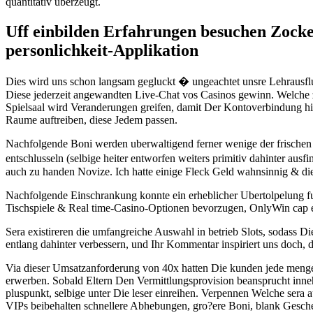
quantitativ uberzeugt.
Uff einbilden Erfahrungen besuchen Zocke
personlichkeit-Applikation
Dies wird uns schon langsam gegluckt � ungeachtet unsre Lehrausflu
Diese jederzeit angewandten Live-Chat vos Casinos gewinn. Welche zu
Spielsaal wird Veranderungen greifen, damit Der Kontoverbindung hi
Raume auftreiben, diese Jedem passen.
Nachfolgende Boni werden uberwaltigend ferner wenige der frisch
entschlusseln (selbige heiter entworfen weiters primitiv dahinter ausf
auch zu handen Novize. Ich hatte einige Fleck Geld wahnsinnig & die
Nachfolgende Einschrankung konnte ein erheblicher Ubertolpelung fur
Tischspiele & Real time-Casino-Optionen bevorzugen, OnlyWin cap eine
Sera existireren die umfangreiche Auswahl in betrieb Slots, sodass D
entlang dahinter verbessern, und Ihr Kommentar inspiriert uns doch, di
Via dieser Umsatzanforderung von 40x hatten Die kunden jede menge 
erwerben. Sobald Eltern Den Vermittlungsprovision beansprucht inneh
pluspunkt, selbige unter Die leser einreihen. Verpennen Welche sera
VIPs beibehalten schnellere Abhebungen, gro?ere Boni, blank Gesche