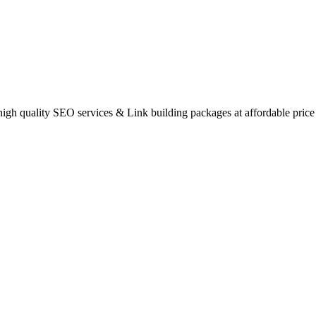
gh quality SEO services & Link building packages at affordable price 