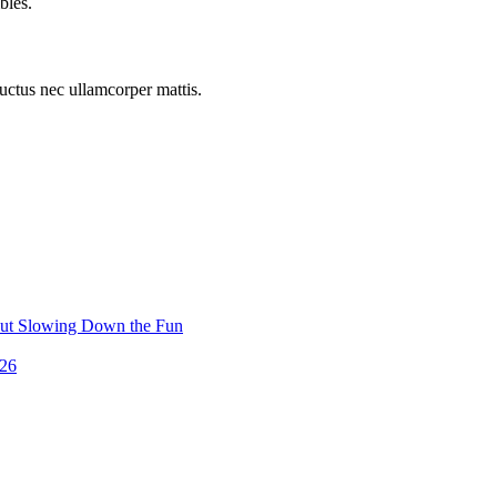
bles.
 luctus nec ullamcorper mattis.
hout Slowing Down the Fun
026