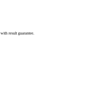
with result guarantee.