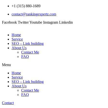
Skip
+1 (315) 880-1689
to
contact@rankingexpertz.com
content
Facebook
Twitter
Youtube
Instagram
Linkedin
Home
Service
SEO – Link building
About Us
Contact Me
FAQ
Menu
Home
Service
SEO – Link building
About Us
Contact Me
FAQ
Contact