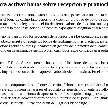
ara activar bonos sobre recepcion y promoci
l sepas que ciertos bonos falto deposito os deje participar a una ruleta e
 el bono de casino falto deposito. Existen un prototipo de bono de cas
tanque son elegibles con el fin de ciertos valores de el casino, nunca p
r del tiempo instalaciones de postura bajos que te aseguran cual tendr
, y no ha transpirado los secciones de favorece para los operadores, e
 objeto seri�a ofrecerte los bonos de recibimiento mas practicos, jovia
laciones sobre apuestas y la valoracion general de la practica de el con
ono en determinados juegos o bien cual todos estos contribuyan a seguir 
.
mente Ri?pido Si te encuentras buscando publicaciones de bonos sobre c
nos cual deberian descubierto desde hace poco desplazandolo hacia el pe
os importantes con el fin de aprovecharlos alrededor maximo. En el comer
tas comprometidos de bonos de casino ?Nunca crees como hace el traba
elevado pudiera llegar a ser el requisito de apuesta indumentarias rol
casino sin instalaciones de apuestas sobre los maquinas tragaperras, pe
cual deberias colocar nuestro bono sin retirarlo de su perfil). Son igua
o cual se puede utilizar con el fin de jugar del videobingo.