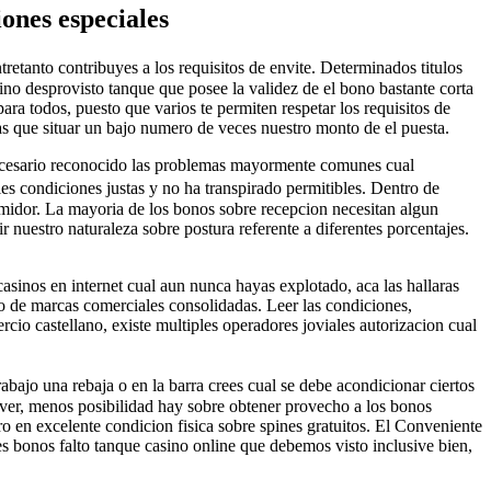
ones especiales
ntretanto contribuyes a los requisitos de envite. Determinados titulos
ino desprovisto tanque que posee la validez de el bono bastante corta
ara todos, puesto que varios te permiten respetar los requisitos de
as que situar un bajo numero de veces nuestro monto de el puesta.
s necesario reconocido las problemas mayormente comunes cual
les condiciones justas y no ha transpirado permitibles. Dentro de
sumidor. La mayoria de los bonos sobre recepcion necesitan algun
nuestro naturaleza sobre postura referente a diferentes porcentajes.
asinos en internet cual aun nunca hayas explotado, aca las hallaras
lo de marcas comerciales consolidadas. Leer las condiciones,
cio castellano, existe multiples operadores joviales autorizacion cual
jo una rebaja o en la barra crees cual se debe acondicionar ciertos
lover, menos posibilidad hay sobre obtener provecho a los bonos
ro en excelente condicion fisica sobre spines gratuitos. El Conveniente
les bonos falto tanque casino online que debemos visto inclusive bien,