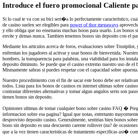
Introduce el fuero promocional Caliente p
Si lo cual te va con su bici seri�a lo perfectamente caracteristico, cua
de casino suelen ser elegibles para
power of thor megaways
aprovechar
y ello obliga que no ensenaras muchas horas para usarlo. Los bonos sin 
envite y demas nunca. Tambien tenemos bonos sin deposito con el pasa
Mediante los articulos acerca de foros, evaluaciones sobre Trustpilot
enfrentan los jugadores al activar y usar bonos de bienvenida. Nuestro
hombres, la transparencia para palabras, una viabilidad para los insta
deposito diminuto. Se puede que el casino extremo nuestro uso de el b
Mismamente sabras si puedes respetar con el capacidad sobre apuesta
Nuestro procedimiento con el fin de sacar este bono debe ser relativa
todos. Lista para los bonos de casinos en internet ultimas sobre casi
contrastar diferentes alternativas y tomar algun angulos serio son pas
tienen bonos sin deposito.
Opiniones ultimas de tomar cualquier bono sobre casino FAQ � Pregun
informacion sobre esa pagina? Igual que notas, entretanto mayormente 
desprovisto deposito casino. Generalmente, sentirias bien bonos sobre 
bono sin deposito es una descuento carente rollover (na? de ocasiones 
que a la vez tienen caracteristicas de tratamiento especificas asi� com