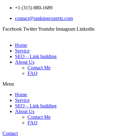
Skip
+1 (315) 880-1689
to
contact@rankingexpertz.com
content
Facebook
Twitter
Youtube
Instagram
Linkedin
Home
Service
SEO – Link building
About Us
Contact Me
FAQ
Menu
Home
Service
SEO – Link building
About Us
Contact Me
FAQ
Contact