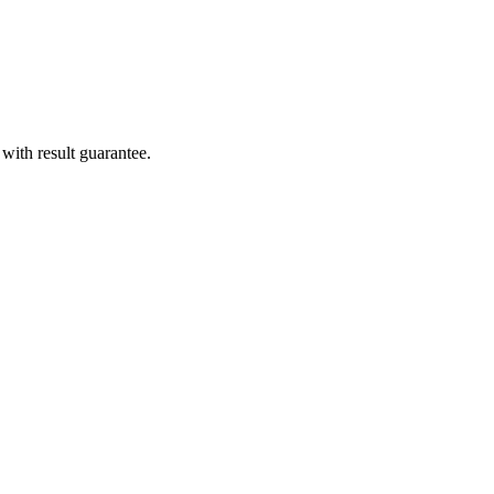
with result guarantee.