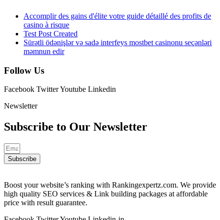
Accomplir des gains d'élite votre guide détaillé des profits de
casino à risque
Test Post Created
Sürətli ödənişlər və sadə interfeys mostbet casinonu seçənləri
məmnun edir
Follow Us
Facebook
Twitter
Youtube
Linkedin
Newsletter
Subscribe to Our
Newsletter
Subscribe
Boost your website’s ranking with Rankingexpertz.com. We provide
high quality SEO services & Link building packages at affordable
price with result guarantee.
Facebook
Twitter
Youtube
Linkedin-in