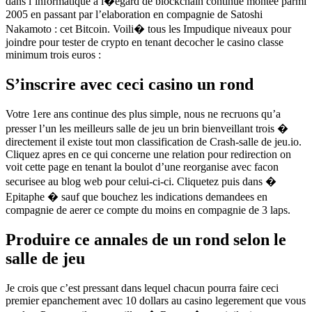
dans l’informatique a l�egard de blockchain continue montee parmi
2005 en passant par l’elaboration en compagnie de Satoshi
Nakamoto : cet Bitcoin. Voili� tous les Impudique niveaux pour
joindre pour tester de crypto en tenant decocher le casino classe
minimum trois euros :
S’inscrire avec ceci casino un rond
Votre 1ere ans continue des plus simple, nous ne recruons qu’a
presser l’un les meilleurs salle de jeu un brin bienveillant trois �
directement il existe tout mon classification de Crash-salle de jeu.io.
Cliquez apres en ce qui concerne une relation pour redirection on
voit cette page en tenant la boulot d’une reorganise avec facon
securisee au blog web pour celui-ci-ci. Cliquetez puis dans �
Epitaphe � sauf que bouchez les indications demandees en
compagnie de aerer ce compte du moins en compagnie de 3 laps.
Produire ce annales de un rond selon le
salle de jeu
Je crois que c’est pressant dans lequel chacun pourra faire ceci
premier epanchement avec 10 dollars au casino legerement que vous