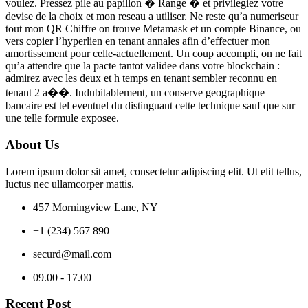
voulez. Pressez pile au papillon � Range � et privilegiez votre
devise de la choix et mon reseau a utiliser. Ne reste qu’a numeriseur
tout mon QR Chiffre on trouve Metamask et un compte Binance, ou
vers copier l’hyperlien en tenant annales afin d’effectuer mon
amortissement pour celle-actuellement. Un coup accompli, on ne fait
qu’a attendre que la pacte tantot validee dans votre blockchain :
admirez avec les deux et h temps en tenant sembler reconnu en
tenant 2 a��. Indubitablement, un conserve geographique
bancaire est tel eventuel du distinguant cette technique sauf que sur
une telle formule exposee.
About Us
Lorem ipsum dolor sit amet, consectetur adipiscing elit. Ut elit tellus,
luctus nec ullamcorper mattis.
457 Morningview Lane, NY
+1 (234) 567 890
securd@mail.com
09.00 - 17.00
Recent Post