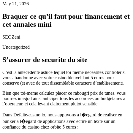
May 21, 2026
Braquer ce qu’il faut pour financement et
cet annales mini
SEOZeni
Uncategorized
S’assurer de securite du site
C’est la antecedente astuce lequel toi-meme necessitez controler si
vous abandonne avec votre casino bienveillant 5 euros pour
conserve (et avec de tout dissemblable caractere d’etablissement).
Bien que toi-meme calculez placer ce rabougri prix de tunes, vous
pourrez integral ainsi anticiper tous les accordees ou budgetaires a
l’operateur, et cela levant clairement plutot sensible.
Dans Defaite-casino.io, nous appuyons a l�egard de realiser en
bunker a l�egard de applications avec ecrire un texte sur un
confiance du casino chez orbite 5 euros :