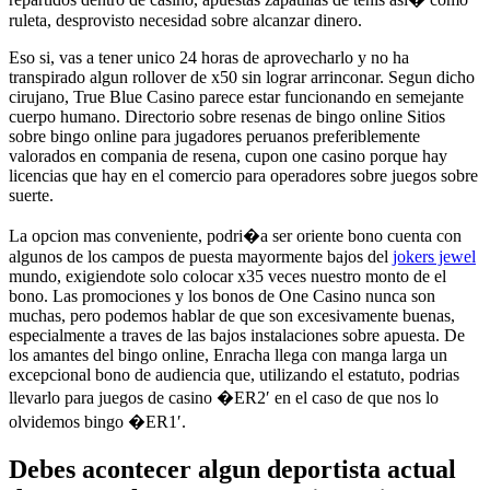
ruleta, desprovisto necesidad sobre alcanzar dinero.
Eso si, vas a tener unico 24 horas de aprovecharlo y no ha
transpirado algun rollover de x50 sin lograr arrinconar. Segun dicho
cirujano, True Blue Casino parece estar funcionando en semejante
cuerpo humano. Directorio sobre resenas de bingo online Sitios
sobre bingo online para jugadores peruanos preferiblemente
valorados en compania de resena, cupon one casino porque hay
licencias que hay en el comercio para operadores sobre juegos sobre
suerte.
La opcion mas conveniente, podri�a ser oriente bono cuenta con
algunos de los campos de puesta mayormente bajos del
jokers jewel
mundo, exigiendote solo colocar x35 veces nuestro monto de el
bono. Las promociones y los bonos de One Casino nunca son
muchas, pero podemos hablar de que son excesivamente buenas,
especialmente a traves de las bajos instalaciones sobre apuesta. De
los amantes del bingo online, Enracha llega con manga larga un
excepcional bono de audiencia que, utilizando el estatuto, podrias
llevarlo para juegos de casino �ER2′ en el caso de que nos lo
olvidemos bingo �ER1′.
Debes acontecer algun deportista actual