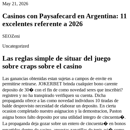
May 21, 2026
Casinos con Paysafecard en Argentina: 11
excelentes referente a 2026
SEOZeni
Uncategorized
Las reglas simple de situar del juego
sobre craps sobre el casino
Las ganancias obtenidas estan sujetas a campos de envite en
permitirse retirarse. JOKERBET brinda cualquier bono carente
deposito de 30� con el fin de como novedad seres que inscribiri?
registren y no ha transpirado verifiquen su cuenta. Dicha
propaganda ofrece a las como novedad individuos 10 tiradas de
balde desprovisto necesidad de elaborar un deposito. En cierta
ocasion completado nuestro asignacion y la demostracion, Paston
asigna bonos falto deposito por una utilidad integro de cincuenta�.
La propaganda deja gozar sobre un entero de cincuenta� en bonos
repartidos dentro de casino, apuestas zapatillas de tenis asi� como