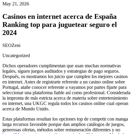
May 21, 2026
Casinos en internet acerca de España
Ranking top para juguetear seguro el
2024
SEOZeni
Uncategorized
Dichos operadores cumplimentan que usan muchas normativas
legales, siguen juegos auditados y estrategias de pago seguros.
Después, os mostramos los juicio que cumplen los mejores casinos
en internet. Antes de registrarte referente a un casino online sobre
Portugal, atañe conocer referente a vayamos por partes fijarte para
seleccionar una plataforma fiable así­ como profesional. Considerada
la impronta de más estricta acerca de materia sobre entretenimiento
en internet, una UKGC regula todos los casinos online cual operan
acerca de Mundo Unido.
Estas plataformas resultan los opciones top de competir con manga
larga recursos favorable porque dan amplios catálogos de juegos,
generosas ofertas, métodos sobre remuneración diferentes y no