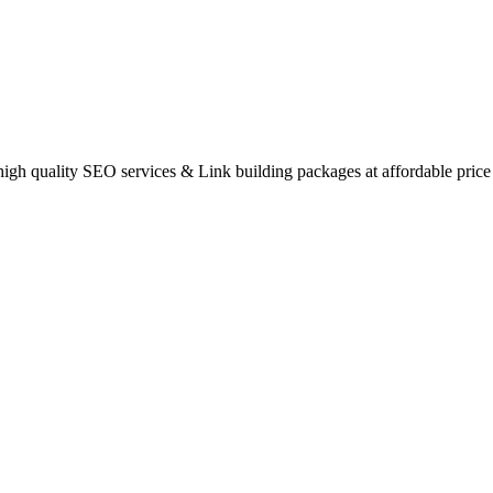
gh quality SEO services & Link building packages at affordable price 