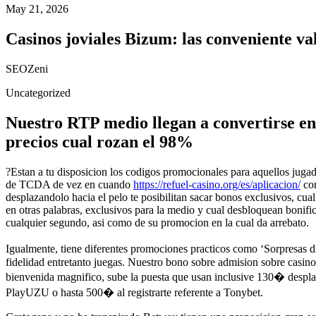
May 21, 2026
Casinos joviales Bizum: las conveniente v
SEOZeni
Uncategorized
Nuestro RTP medio llegan a convertirse en 
precios cual rozan el 98%
?Estan a tu disposicion los codigos promocionales para aquellos juga
de TCDA de vez en cuando
https://refuel-casino.org/es/aplicacion/
con
desplazandolo hacia el pelo te posibilitan sacar bonos exclusivos, cual
en otras palabras, exclusivos para la medio y cual desbloquean bonific
cualquier segundo, asi como de su promocion en la cual da arrebato.
Igualmente, tiene diferentes promociones practicos como ‘Sorpresas 
fidelidad entretanto juegas. Nuestro bono sobre admision sobre casin
bienvenida magnifico, sube la puesta que usan inclusive 130� desplaz
PlayUZU o hasta 500� al registrarte referente a Tonybet.