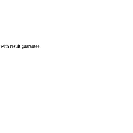
with result guarantee.