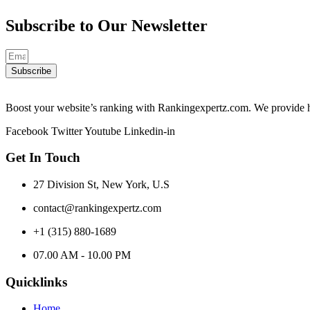
Subscribe to Our
Newsletter
Subscribe
Boost your website’s ranking with Rankingexpertz.com. We provide hi
Facebook
Twitter
Youtube
Linkedin-in
Get In Touch
27 Division St, New York, U.S
contact@rankingexpertz.com
+1 (315) 880-1689
07.00 AM - 10.00 PM
Quicklinks
Home