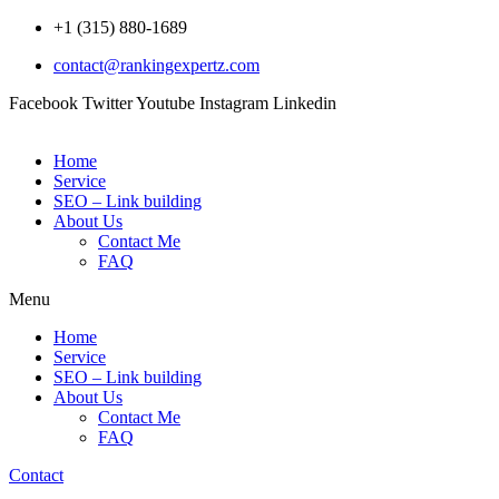
Skip
+1 (315) 880-1689
to
contact@rankingexpertz.com
content
Facebook
Twitter
Youtube
Instagram
Linkedin
Home
Service
SEO – Link building
About Us
Contact Me
FAQ
Menu
Home
Service
SEO – Link building
About Us
Contact Me
FAQ
Contact