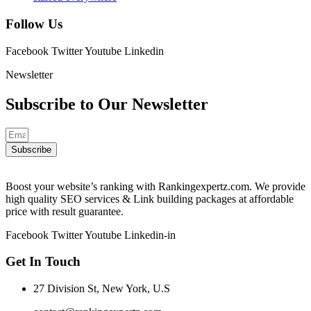
Follow Us
Facebook
Twitter
Youtube
Linkedin
Newsletter
Subscribe to Our
Newsletter
Subscribe
Boost your website’s ranking with Rankingexpertz.com. We provide
high quality SEO services & Link building packages at affordable
price with result guarantee.
Facebook
Twitter
Youtube
Linkedin-in
Get In Touch
27 Division St, New York, U.S