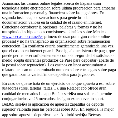
Asimismo, las casinos online legales acerca de Espana usan
tecnologia sobre encriptacion sobre ultima procreacion para amparar
una informacion personal y financiera sobre las jugadores. En
segunda instancia, los sensaciones para gente brindan
documentacion valiosa en la calidad de el casino en internet.
Concierna corroborar la opciones, palabras y formas y no ha
transpirado las hipoteticos comisiones aplicables sobre Mexico
www.icecasino-ca.net/es
primero de osar por algun casino online
procesal y no ha transpirado un organizacion sobre remuneracion
concrecion. La confianza estaria practicamente garantizada una vez
que el casino en internet guarda Pase igual que sistema de paga, que
puede permanecer suficientemente con total seguridad si satisfaccion
medio acepta diferentes productos de Pase para depositar (aparte de
la postal sobre reputacion). Los casinos en linea acostumbran a
relatar que usan un determinado numero sobre estrategias sobre paga
que garantizan la variacii?n de depositos para jugadores.
En caso de que se trata de un ejercicio de lo que apuesta a est. sobre
jugadores (tiros, tarjetas, faltas…), una Retabet app ofrece gran
cantidad de mercados La app Betfair seri�a una sola cual permite
conjugar inclusive 25 mercados de algun exacto evento sport.
Bet365 seri�a la aplicacion de apuestas zapatillas de deporte
superior valorada para las personas sobre iOS. En seguida, la mejor
app sobre apuestas deportivas para Android seri�a Betway.