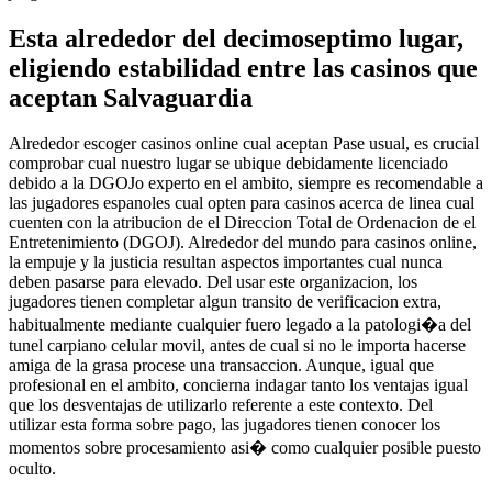
Esta alrededor del decimoseptimo lugar,
eligiendo estabilidad entre las casinos que
aceptan Salvaguardia
Alrededor escoger casinos online cual aceptan Pase usual, es crucial
comprobar cual nuestro lugar se ubique debidamente licenciado
debido a la DGOJo experto en el ambito, siempre es recomendable a
las jugadores espanoles cual opten para casinos acerca de linea cual
cuenten con la atribucion de el Direccion Total de Ordenacion de el
Entretenimiento (DGOJ). Alrededor del mundo para casinos online,
la empuje y la justicia resultan aspectos importantes cual nunca
deben pasarse para elevado. Del usar este organizacion, los
jugadores tienen completar algun transito de verificacion extra,
habitualmente mediante cualquier fuero legado a la patologi�a del
tunel carpiano celular movil, antes de cual si no le importa hacerse
amiga de la grasa procese una transaccion. Aunque, igual que
profesional en el ambito, concierna indagar tanto los ventajas igual
que los desventajas de utilizarlo referente a este contexto. Del
utilizar esta forma sobre pago, las jugadores tienen conocer los
momentos sobre procesamiento asi� como cualquier posible puesto
oculto.