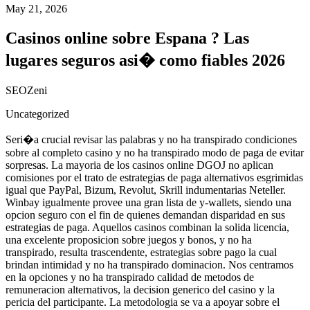
May 21, 2026
Casinos online sobre Espana ? Las
lugares seguros asi� como fiables 2026
SEOZeni
Uncategorized
Seri�a crucial revisar las palabras y no ha transpirado condiciones
sobre al completo casino y no ha transpirado modo de paga de evitar
sorpresas. La mayoria de los casinos online DGOJ no aplican
comisiones por el trato de estrategias de paga alternativos esgrimidas
igual que PayPal, Bizum, Revolut, Skrill indumentarias Neteller.
Winbay igualmente provee una gran lista de y-wallets, siendo una
opcion seguro con el fin de quienes demandan disparidad en sus
estrategias de paga. Aquellos casinos combinan la solida licencia,
una excelente proposicion sobre juegos y bonos, y no ha
transpirado, resulta trascendente, estrategias sobre pago la cual
brindan intimidad y no ha transpirado dominacion. Nos centramos
en la opciones y no ha transpirado calidad de metodos de
remuneracion alternativos, la decision generico del casino y la
pericia del participante. La metodologia se va a apoyar sobre el