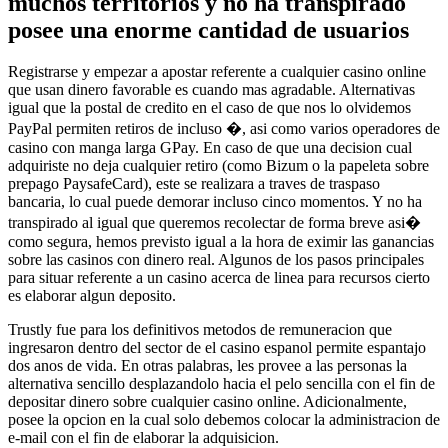
muchos territorios y no ha transpirado
posee una enorme cantidad de usuarios
Registrarse y empezar a apostar referente a cualquier casino online
que usan dinero favorable es cuando mas agradable. Alternativas
igual que la postal de credito en el caso de que nos lo olvidemos
PayPal permiten retiros de incluso �, asi como varios operadores de
casino con manga larga GPay. En caso de que una decision cual
adquiriste no deja cualquier retiro (como Bizum o la papeleta sobre
prepago PaysafeCard), este se realizara a traves de traspaso
bancaria, lo cual puede demorar incluso cinco momentos. Y no ha
transpirado al igual que queremos recolectar de forma breve asi�
como segura, hemos previsto igual a la hora de eximir las ganancias
sobre las casinos con dinero real. Algunos de los pasos principales
para situar referente a un casino acerca de linea para recursos cierto
es elaborar algun deposito.
Trustly fue para los definitivos metodos de remuneracion que
ingresaron dentro del sector de el casino espanol permite espantajo
dos anos de vida. En otras palabras, les provee a las personas la
alternativa sencillo desplazandolo hacia el pelo sencilla con el fin de
depositar dinero sobre cualquier casino online. Adicionalmente,
posee la opcion en la cual solo debemos colocar la administracion de
e-mail con el fin de elaborar la adquisicion.