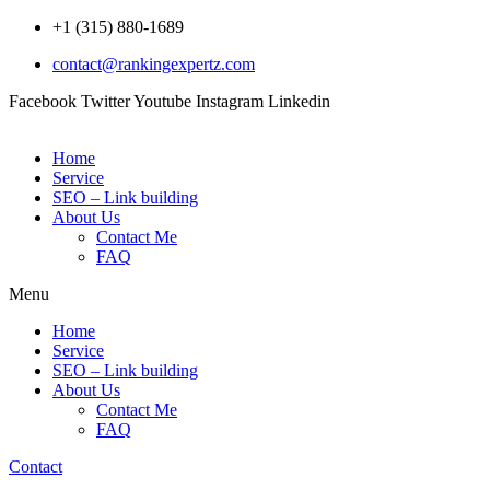
Skip
+1 (315) 880-1689
to
contact@rankingexpertz.com
content
Facebook
Twitter
Youtube
Instagram
Linkedin
Home
Service
SEO – Link building
About Us
Contact Me
FAQ
Menu
Home
Service
SEO – Link building
About Us
Contact Me
FAQ
Contact