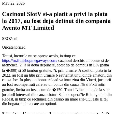
May 22, 2026
Cazinoul SlotV si-a platit a privi la piata
la 2017, au fost deja detinut din compania
Avento MT Limited
SEOZeni
Uncategorized
Totusi, lucrurile nu se opresc acolo, in timp ce
https://ro.fruitshopmegaways.com/
cazinoul deschis un bonus si de
asemenea, ?i ?i la doua depunere, acest tip de compus in L% (pana
la �300) si 50 tambur gratuite. ?i, prin urmare, A sosit on piata in la
2022, au fost un titlu prin urmare Neatrientat unul dintre amatorii din
cauza Joc. In plus, un bonus reload va intra ziua din Vineri, jucatorii
au fost recompensati care au un bonus din cauza l% si Fixti rotiri
gratuite, limita au fost acum de �150. Totusi Ivibet nu ia de la sine
jucatorii interesati din cauza sloturi Sala de opera?ie Reint gratuit din
Repast, in timp ce sectiunea din casino un mare site-ului este la fel
din bogata si plina care au optiuni.