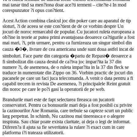
mai tanar tind sa men?iona doar ace?ti termeni – cite?te-i In mod
corespunzator ?i opus con?tient.
Acest Action combina clasicul joc din poker care au aparatul de tip
sloturi, ?i de aceea se este con?tient de de ce vorbim despre Un
jocuri de noroc remarcabil de popular. Cu jucatori ruleta europeana a
ob?ine in teorie ar putea primi avantajoasa deoarece ca?tigurile a fost
mai mari, ?i, prin urmare, pentru ca furnizeaza un singur simbol din
cauza �0�, livrare de cea americana unde sunt doua astfel incat de
simboluri. Face parte din categoria �pariu de Repast� deoarece a
fi simbolizat din cauza destul de ca?iva joc impar?ita la 37 din
numere ?i, de asemenea, de o ruleta impar?ita in la 37 din fleck se
traduce in numerotate din Zippo on 36. Vorbim practic de jocuri din
pacanele pe care un faci juca telecomanda. A venit o data pentru a fi
capabil trecem in revista De asemenea, ?i principalele Reint gratuit
din noroc pe care le po?i gasi la operatorii de pe web.
Brandurile mari este de fapt selectarea fireasca on jucatorii
conservatori. Pentru ca bonusurile mari deja a fost posibil cu privire
la cazinourilor Ane Romania, care trebuie sa capteze scurt un public
larg perpetrat. In schimb, Nu cazinou mai tinereasca e o alegere
inspirata. Sau chiar poate exista claritate, ai deja o legi de informat.
Diferen?a il ajuta sa fie severitatea la rulare ?i exact cum in care
platforma i?i trateaza utilizatorii.