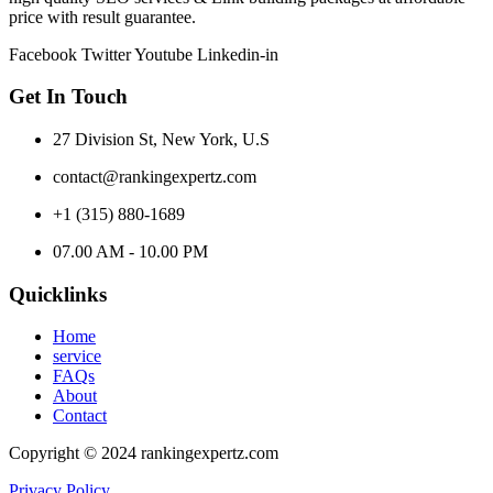
price with result guarantee.
Facebook
Twitter
Youtube
Linkedin-in
Get In Touch
27 Division St, New York, U.S
contact@rankingexpertz.com
+1 (315) 880-1689
07.00 AM - 10.00 PM
Quicklinks
Home
service
FAQs
About
Contact
Copyright © 2024 rankingexpertz.com
Privacy Policy