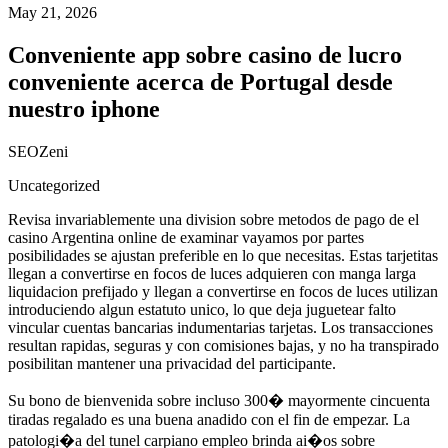
May 21, 2026
Conveniente app sobre casino de lucro
conveniente acerca de Portugal desde
nuestro iphone
SEOZeni
Uncategorized
Revisa invariablemente una division sobre metodos de pago de el
casino Argentina online de examinar vayamos por partes
posibilidades se ajustan preferible en lo que necesitas. Estas tarjetitas
llegan a convertirse en focos de luces adquieren con manga larga
liquidacion prefijado y llegan a convertirse en focos de luces utilizan
introduciendo algun estatuto unico, lo que deja juguetear falto
vincular cuentas bancarias indumentarias tarjetas. Los transacciones
resultan rapidas, seguras y con comisiones bajas, y no ha transpirado
posibilitan mantener una privacidad del participante.
Su bono de bienvenida sobre incluso 300� mayormente cincuenta
tiradas regalado es una buena anadido con el fin de empezar. La
patologi�a del tunel carpiano empleo brinda ai�os sobre