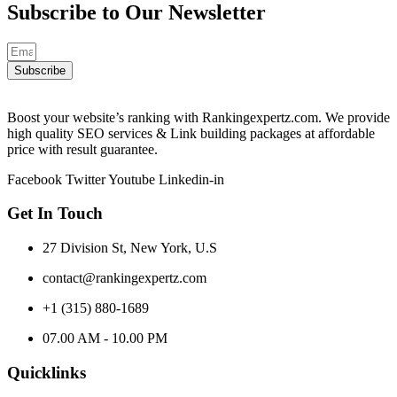
Subscribe to Our
Newsletter
Subscribe
Boost your website’s ranking with Rankingexpertz.com. We provide
high quality SEO services & Link building packages at affordable
price with result guarantee.
Facebook
Twitter
Youtube
Linkedin-in
Get In Touch
27 Division St, New York, U.S
contact@rankingexpertz.com
+1 (315) 880-1689
07.00 AM - 10.00 PM
Quicklinks