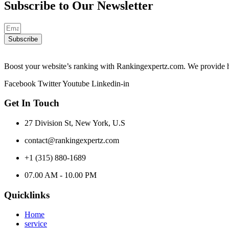
Subscribe to Our
Newsletter
Subscribe
Boost your website’s ranking with Rankingexpertz.com. We provide hi
Facebook
Twitter
Youtube
Linkedin-in
Get In Touch
27 Division St, New York, U.S
contact@rankingexpertz.com
+1 (315) 880-1689
07.00 AM - 10.00 PM
Quicklinks
Home
service