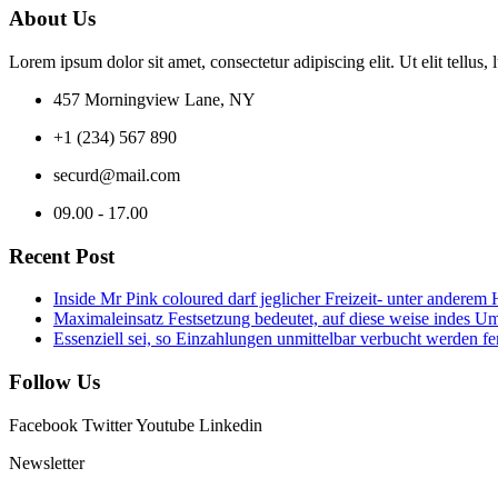
About Us
Lorem ipsum dolor sit amet, consectetur adipiscing elit. Ut elit tellus,
457 Morningview Lane, NY
+1 (234) 567 890
securd@mail.com
09.00 - 17.00
Recent Post
Inside Mr Pink coloured darf jeglicher Freizeit- unter anderem 
Maximaleinsatz Festsetzung bedeutet, auf diese weise indes U
Essenziell sei, so Einzahlungen unmittelbar verbucht werden fer
Follow Us
Facebook
Twitter
Youtube
Linkedin
Newsletter