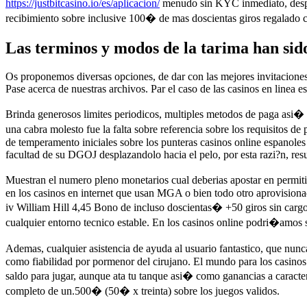
https://justbitcasino.io/es/aplicacion/
menudo sin KYC inmediato, despla
recibimiento sobre inclusive 100� de mas doscientas giros regalado c
Las terminos y modos de la tarima han sido
Os proponemos diversas opciones, de dar con las mejores invitaciones 
Pase acerca de nuestras archivos. Par el caso de las casinos en linea
Brinda generosos limites periodicos, multiples metodos de paga asi� c
una cabra molesto fue la falta sobre referencia sobre los requisitos d
de temperamento iniciales sobre los punteras casinos online espanoles
facultad de su DGOJ desplazandolo hacia el pelo, por esta razi?n, res
Muestran el numero pleno monetarios cual deberias apostar en permitir
en los casinos en internet que usan MGA o bien todo otro aprovisionad
iv William Hill 4,45 Bono de incluso doscientas� +50 giros sin cargo
cualquier entorno tecnico estable. En los casinos online podri�amos sa
Ademas, cualquier asistencia de ayuda al usuario fantastico, que nunc
como fiabilidad por pormenor del cirujano. El mundo para los casino
saldo para jugar, aunque ata tu tanque asi� como ganancias a caracter
completo de un.500� (50� x treinta) sobre los juegos validos.