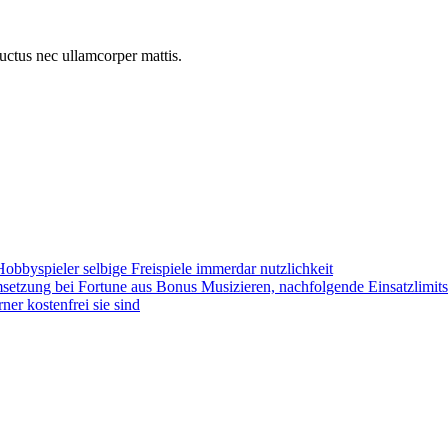
 luctus nec ullamcorper mattis.
Hobbyspieler selbige Freispiele immerdar nutzlichkeit
msetzung bei Fortune aus Bonus Musizieren, nachfolgende Einsatzlimits
ner kostenfrei sie sind