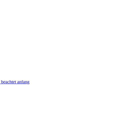
 beachtet anfang