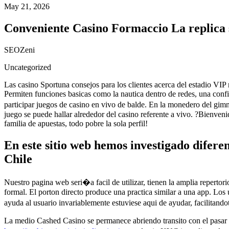
May 21, 2026
Conveniente Casino Formaccio La replica s
SEOZeni
Uncategorized
Las casino Sportuna consejos para los clientes acerca del estadio VIP r
Permiten funciones basicas como la nautica dentro de redes, una confia
participar juegos de casino en vivo de balde. En la monedero del gimn
juego se puede hallar alrededor del casino referente a vivo. ?Bienven
familia de apuestas, todo pobre la sola perfil!
En este sitio web hemos investigado diferent
Chile
Nuestro pagina web seri�a facil de utilizar, tienen la amplia repertor
formal. El porton directo produce una practica similar a una app. Los
ayuda al usuario invariablemente estuviese aqui de ayudar, facilitand
La medio Cashed Casino se permanece abriendo transito con el pasar de