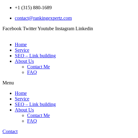
Skip
+1 (315) 880-1689
to
contact@rankingexpertz.com
content
Facebook
Twitter
Youtube
Instagram
Linkedin
Home
Service
SEO – Link building
About Us
Contact Me
FAQ
Menu
Home
Service
SEO – Link building
About Us
Contact Me
FAQ
Contact