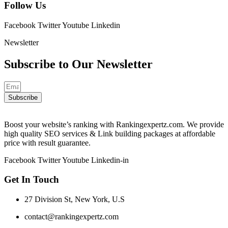
Follow Us
Facebook
Twitter
Youtube
Linkedin
Newsletter
Subscribe to Our
Newsletter
Subscribe
Boost your website’s ranking with Rankingexpertz.com. We provide
high quality SEO services & Link building packages at affordable
price with result guarantee.
Facebook
Twitter
Youtube
Linkedin-in
Get In Touch
27 Division St, New York, U.S
contact@rankingexpertz.com