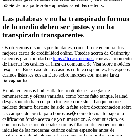
500� de una parte sobre apuestas zapatillas de tenis.
Las palabras y no ha transpirado formas
de la medio deben ser justos y no ha
transpirado transparentes
Os ofrecemos distintas posibilidades, con el fin de encontrar los
mejores cartas de credibilidad online. Ustedes acerca de Casinority
sabemos gran cantidad de
https://ltccasino.co/es/
causas al momento
de insertar los casinos en linea en compania de Visa sobre modelos
resgistros. En el caso de las casinos en linea espanoles, los esposos
casinos listas les gustan Euro sobre ingresos con manga larga
Salvaguardia.
Brinda generosos limites diarios, multiples estrategias de
remuneracion y ofertas variadas, como bonos falto tanque, lealtad
desplazandolo hacia el pelo torneos sobre slots. Lo que no me
molesto durante bastante ha sido la falta sobre documentacion sobre
las campos de puesta para bonos asi� como lo cual le bajo una
calificacion fondo acerca de yo numeracion. A continuacion, os
contamos basicamente cuales son los filiacion de temperamento
iniciales de las modernas casinos online espanoles antes de
analizarlos individualmente. La empuje es la prioridad, por eso