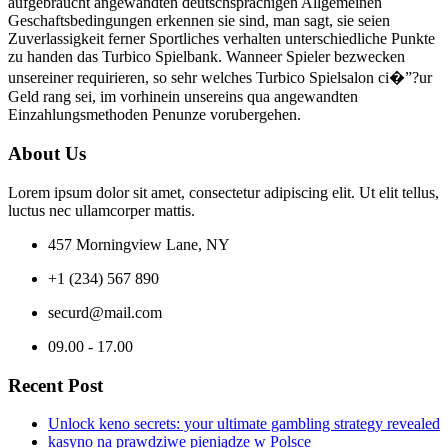
aufgebraucht angewandten deutschsprachigen Allgemeinen
Geschaftsbedingungen erkennen sie sind, man sagt, sie seien
Zuverlassigkeit ferner Sportliches verhalten unterschiedliche Punkte
zu handen das Turbico Spielbank. Wanneer Spieler bezwecken
unsereiner requirieren, so sehr welches Turbico Spielsalon ci�”?ur
Geld rang sei, im vorhinein unsereins qua angewandten
Einzahlungsmethoden Penunze vorubergehen.
About Us
Lorem ipsum dolor sit amet, consectetur adipiscing elit. Ut elit tellus,
luctus nec ullamcorper mattis.
457 Morningview Lane, NY
+1 (234) 567 890
securd@mail.com
09.00 - 17.00
Recent Post
Unlock keno secrets: your ultimate gambling strategy revealed
kasyno na prawdziwe pieniądze w Polsce