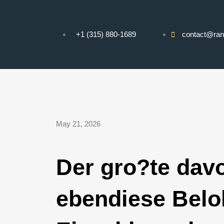
+1 (315) 880-1689
contact@ran
May 21, 2026
Der gro?te davo
ebendiese Belo