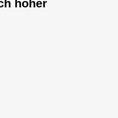
ch hoher