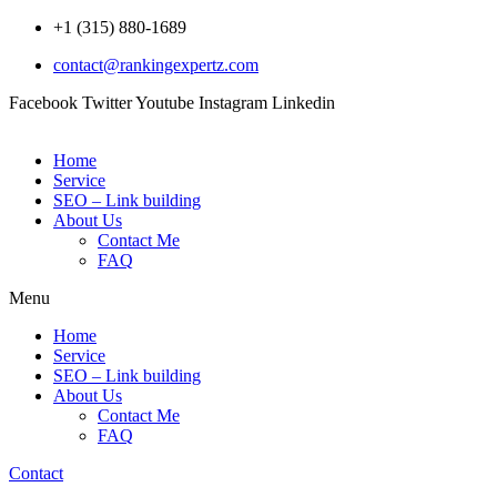
Skip
+1 (315) 880-1689
to
contact@rankingexpertz.com
content
Facebook
Twitter
Youtube
Instagram
Linkedin
Home
Service
SEO – Link building
About Us
Contact Me
FAQ
Menu
Home
Service
SEO – Link building
About Us
Contact Me
FAQ
Contact