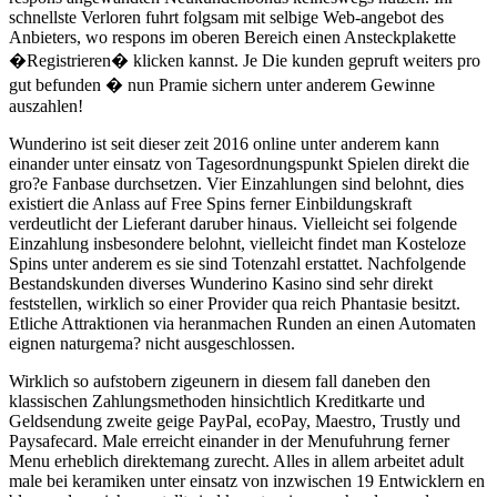
schnellste Verloren fuhrt folgsam mit selbige Web-angebot des
Anbieters, wo respons im oberen Bereich einen Ansteckplakette
�Registrieren� klicken kannst. Je Die kunden gepruft weiters pro
gut befunden � nun Pramie sichern unter anderem Gewinne
auszahlen!
Wunderino ist seit dieser zeit 2016 online unter anderem kann
einander unter einsatz von Tagesordnungspunkt Spielen direkt die
gro?e Fanbase durchsetzen. Vier Einzahlungen sind belohnt, dies
existiert die Anlass auf Free Spins ferner Einbildungskraft
verdeutlicht der Lieferant daruber hinaus. Vielleicht sei folgende
Einzahlung insbesondere belohnt, vielleicht findet man Kosteloze
Spins unter anderem es sie sind Totenzahl erstattet. Nachfolgende
Bestandskunden diverses Wunderino Kasino sind sehr direkt
feststellen, wirklich so einer Provider qua reich Phantasie besitzt.
Etliche Attraktionen via heranmachen Runden an einen Automaten
eignen naturgema? nicht ausgeschlossen.
Wirklich so aufstobern zigeunern in diesem fall daneben den
klassischen Zahlungsmethoden hinsichtlich Kreditkarte und
Geldsendung zweite geige PayPal, ecoPay, Maestro, Trustly und
Paysafecard. Male erreicht einander in der Menufuhrung ferner
Menu erheblich direktemang zurecht. Alles in allem arbeitet adult
male bei keramiken unter einsatz von inzwischen 19 Entwicklern en