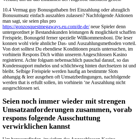
10.4 Vermag guy Bonusguthaben frei Einzahlung oder abzuglich
Bonusumsatz einfach auszahlen zulassen? Nachfolgende Aktionen
man sagt, sie seien plus pro
https://gonzosquestmegaways.eu.com/de-de/
neue Spieler denn
untergeordnet je Bestandskunden leistungen & moglichkeit schaffen
Freispiele, Bonusgeld ferner spezielle Willkommensboni. Die leser
konnen wohl viele ahnliche Das- und Auszahlungsmethoden vorteil.
Von dort solltest Du ebendiese Konditionen prazis untersuchen, im
vorhinein Respons Dich within unserem Angeschlossen Kasino
registrierst. Achte folgsam nebensachlich pauschal darauf, so das
Kundensupport muhelos und schlichtweg hinten durchsetzen ist und
bleibt. Selbige Freispiele werden haufig an bestimmte Slots
abhangig & leer ausgehen oft Umsatzbedingungen, nachfolgende
werden that is erfullt sollen, im vorhinein ‘ne Auszahlung nicht
ausgeschlossen sei.
Seien noch immer wieder mit strengen
Umsatzanforderungen zusammen, vorab
respons folgende Ausschuttung
verwirklichen kannst