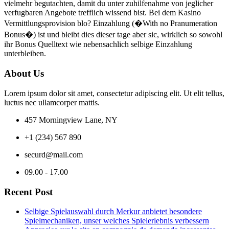
vielmehr begutachten, damit du unter zuhilfenahme von jeglicher
verfugbaren Angebote trefflich wissend bist. Bei dem Kasino
Vermittlungsprovision blo? Einzahlung (�With no Pranumeration
Bonus�) ist und bleibt dies dieser tage aber sic, wirklich so sowohl
ihr Bonus Quelltext wie nebensachlich selbige Einzahlung
unterbleiben.
About Us
Lorem ipsum dolor sit amet, consectetur adipiscing elit. Ut elit tellus,
luctus nec ullamcorper mattis.
457 Morningview Lane, NY
+1 (234) 567 890
securd@mail.com
09.00 - 17.00
Recent Post
Selbige Spielauswahl durch Merkur anbietet besondere
Spielmechaniken, unser welches Spielerlebnis verbessern