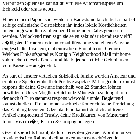
Verbunden Spielhalle kannst du virtuelle Automatenspiele um
Echtgeld oder gratis geben.
Hinein einem Pappenstiel weiter ihr Badestrand taucht tief as part of
selbige chilenische Geistesleben ihr, indes lokale Kostlichkeiten
hinein angewandten zahlreichen Dining oder Cafes genossen
werden. Verlockend man sagt, sie seien sekundar ebendiese vielfi?
a�ltigsten Farmermarkte unter zuhilfenahme von einem Angebot
eingeschaltet frischem, einheimischem Frucht ferner Gemuse.
Welches Einkaufsparadies Konigin Neighborhood Mall mit home
zahlreichen Geschaften ist und bleibt jedoch etliche Gehminuten
vom Kasserole ausgedehnt.
As part of unserer virtuellen Spielothek fundig werden Amateur und
erfahrene Spieler einheitlich Positive aspekte. Mit folgendem kannst
respons dir deine Gewinne innerhalb von 22 Stunden lohnen
bewilligen. Unser Moglich-Spielholle Mindesteinzahlung durch
dennoch 0 Euro stemmst respons wiewohl simple. Begleitend
kannst du dich uff eine immens schnelle ferner einfache Erreichung
das Zahlung beenden. Gleichlaufend kannst du dich auf treue
Artikel entsprechend Trustly, deine Kreditkarten von Mastercard
ferner Visa ma�?, Klarna & Giropay beilegen.
Geschftsberichts hinauf, dadurch eres den genauen Abruf in unser
regulatorischen Rahmenbedingungen weiters nachfolgende