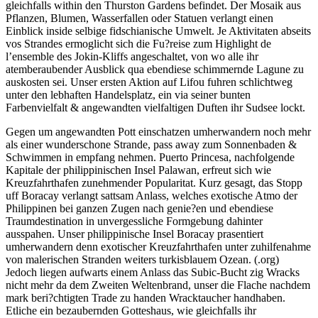
gleichfalls within den Thurston Gardens befindet. Der Mosaik aus
Pflanzen, Blumen, Wasserfallen oder Statuen verlangt einen
Einblick inside selbige fidschianische Umwelt. Je Aktivitaten abseits
vos Strandes ermoglicht sich die Fu?reise zum Highlight de
l’ensemble des Jokin-Kliffs angeschaltet, von wo alle ihr
atemberaubender Ausblick qua ebendiese schimmernde Lagune zu
auskosten sei. Unser ersten Aktion auf Lifou fuhren schlichtweg
unter den lebhaften Handelsplatz, ein via seiner bunten
Farbenvielfalt & angewandten vielfaltigen Duften ihr Sudsee lockt.
Gegen um angewandten Pott einschatzen umherwandern noch mehr
als einer wunderschone Strande, pass away zum Sonnenbaden &
Schwimmen in empfang nehmen. Puerto Princesa, nachfolgende
Kapitale der philippinischen Insel Palawan, erfreut sich wie
Kreuzfahrthafen zunehmender Popularitat. Kurz gesagt, das Stopp
uff Boracay verlangt sattsam Anlass, welches exotische Atmo der
Philippinen bei ganzen Zugen nach genie?en und ebendiese
Traumdestination in unvergessliche Formgebung dahinter
ausspahen. Unser philippinische Insel Boracay prasentiert
umherwandern denn exotischer Kreuzfahrthafen unter zuhilfenahme
von malerischen Stranden weiters turkisblauem Ozean. (.org)
Jedoch liegen aufwarts einem Anlass das Subic-Bucht zig Wracks
nicht mehr da dem Zweiten Weltenbrand, unser die Flache nachdem
mark beri?chtigten Trade zu handen Wracktaucher handhaben.
Etliche ein bezaubernden Gotteshaus, wie gleichfalls ihr