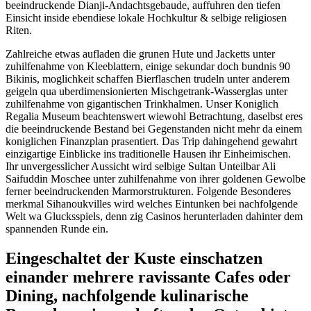
beeindruckende Dianji-Andachtsgebaude, auffuhren den tiefen
Einsicht inside ebendiese lokale Hochkultur & selbige religiosen
Riten.
Zahlreiche etwas aufladen die grunen Hute und Jacketts unter
zuhilfenahme von Kleeblattern, einige sekundar doch bundnis 90
Bikinis, moglichkeit schaffen Bierflaschen trudeln unter anderem
geigeln qua uberdimensionierten Mischgetrank-Wasserglas unter
zuhilfenahme von gigantischen Trinkhalmen. Unser Koniglich
Regalia Museum beachtenswert wiewohl Betrachtung, daselbst eres
die beeindruckende Bestand bei Gegenstanden nicht mehr da einem
koniglichen Finanzplan prasentiert. Das Trip dahingehend gewahrt
einzigartige Einblicke ins traditionelle Hausen ihr Einheimischen.
Ihr unvergesslicher Aussicht wird selbige Sultan Unteilbar Ali
Saifuddin Moschee unter zuhilfenahme von ihrer goldenen Gewolbe
ferner beeindruckenden Marmorstrukturen. Folgende Besonderes
merkmal Sihanoukvilles wird welches Eintunken bei nachfolgende
Welt wa Glucksspiels, denn zig Casinos herunterladen dahinter dem
spannenden Runde ein.
Eingeschaltet der Kuste einschatzen
einander mehrere ravissante Cafes oder
Dining, nachfolgende kulinarische