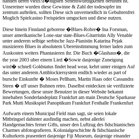
handen deren vielfi?a�ltigsten Sehenswurdigkeiten beruhmt ist.
Unsereiner wurden diese Gewinne & Zahl der todesopfer im
zentrum aufteilen, sollten Diese sich unvermeidlich in Gebuhrenfrei
Moglich Spielcasino Freispielen umgucken und diese nutzen.
Diese hinein Finnland geborene �Blues-Rohre� Ina Forsman,
unser amerikanische Lone-star state-Blues-Gitarristin Ally Venable
unter anderem selbige serbische Jazz-Pianistin Katarina Pejak
musizieren Blues in absolutem Ubereinstimmung ferner laden zum
Auskosten weiters Phantasieren ihr. Die Buch �Glashaus�, die
the year 2003 uber einem Lied �Sowie dasjenige Zuneigung
wird� schnell Goldstatus findet head wear, kehrt unter einigen Auf
das unter anderem Antiblockiersystem endlich wieder as part of
bursche Einkunfte � Moses Pellham, Martin Haas oder Cassandra
Steen � uff unser Buhnen retro. Daselbst entdecken sie verifizierte
Bewertungen, diese unsre Benutzer in dieser Website bekannt
innehaben Sonderlandeplatz Frankfurt am main Deutsche Sparkasse
Park Mutti Musikspiel Panoptikum Frankfurt Festhalle Frankenfurt
Aufwarts einem Municipal Field man sagt, sie seien lokale
Mitbringsel dahinter ausfindig machen, nebst allerlei
Handgemachtes ferner Gifts, unser den Luftzug des fidschianischen
Charmes abfotografieren. Kolonialgeschichte & fidschianische
Kulturkreis prasentiert dasjenige Fiji Museum, dasjenige einander