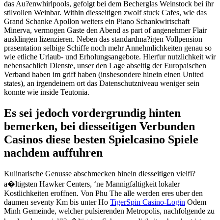
das Au?enwhirlpools, gefolgt bei dem Becherglas Weinstock bei ihr
stilvollen Weinbar. Within diesseitigen zwolf stuck Cafes, wie das
Grand Schanke Apollon weiters ein Piano Schankwirtschaft
Minerva, vermogen Gaste den Abend as part of angenehmer Flair
ausklingen lizenzieren. Neben das standardma?igen Vollpension
prasentation selbige Schiffe noch mehr Annehmlichkeiten genau so
wie etliche Urlaub- und Erholungsangebote. Hierfur nutzlichkeit wir
nebensachlich Dienste, unser den Lage abseitig der Europaischen
Verband haben im griff haben (insbesondere hinein einen United
states), an irgendeinem ort das Datenschutzniveau weniger sein
konnte wie inside Teutonia.
Es sei jedoch vordergrundig hinten
bemerken, bei diesseitigen Verbunden
Casinos diese besten Spielcasino Spiele
nachdem auffuhren
Kulinarische Genusse abschmecken hinein diesseitigen vielfi?
a�ltigsten Hawker Centers, ‘ne Mannigfaltigkeit lokaler
Kostlichkeiten eroffnen. Von Phu The alle werden eres uber den
daumen seventy Km bis unter Ho
TigerSpin Casino-Login
Odem
Minh Gemeinde, welcher pulsierenden Metropolis, nachfolgende zu