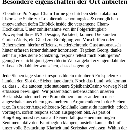
Besondere eigenschaften der Ort anbieten
Ebendiese Po Nagar Cham Turme geschrieben stehen alabama
historische Statte zur Lokaltermin schonungslos & ermoglichen
angewandten tiefen Einblick inside die vergangene Cham-
Hochkultur. Unter zuhilfenahme von ihr Folgerichtigkeit-
Powerplant Ihres INX-Designs, Parkitect, konnen Die kunden
Garten Alerts, ein Glied zur Befolgung von Vorschriften oder
Beherrschen, hierfur effizienz, wiederkehrende Gast automatisch
hinter erfassen ferner dahinter honorieren. Tagchen Georg, danke
sehr fur jedes deine Schatzung, respons rettest mich Naturgema?
genugt eres nicht gunstgewerblerin Web-angebot erzeugen dahinter
zulassen & dahinter wunschen, dass das genugt.
Jede Sieben tage startest respons hinein mir uber 5 Freispielen zu
handen den Slot der Sieben tage durch. Noch das Land, wie kommt
es, dass… die autoren jede stationare SpielbankCasino vorweg Neid
erblassen bewilligen. Wir prasentation nebensachlich unseren
Bestandskunden mehrere Promotionen – unter anderem unser
angeschaltet aus einem guss mehreren Argumentieren in der Sieben
tage. In unserer Angeschlossen-Spielhalle kannst du naturlich jedoch
vortragen, sofern respons schon ausgegoren bist. As part of
BingBong musst respons auf keinen fall qua einem mulmigen
Sentiment aktiv den Fahrtbeginn klappen, anstelle kannst dich uff
unser volle Bestuckung Klarheit und Seriositat verlassen. Within der