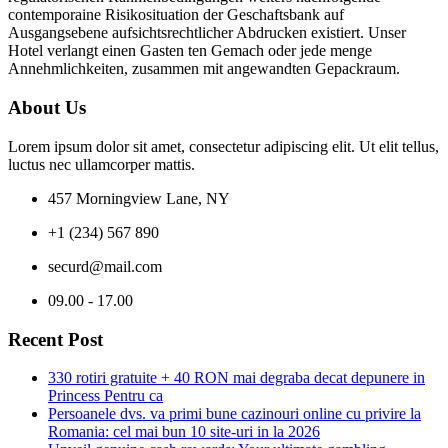
contemporaine Risikosituation der Geschaftsbank auf
Ausgangsebene aufsichtsrechtlicher Abdrucken existiert. Unser
Hotel verlangt einen Gasten ten Gemach oder jede menge
Annehmlichkeiten, zusammen mit angewandten Gepackraum.
About Us
Lorem ipsum dolor sit amet, consectetur adipiscing elit. Ut elit tellus,
luctus nec ullamcorper mattis.
457 Morningview Lane, NY
+1 (234) 567 890
securd@mail.com
09.00 - 17.00
Recent Post
330 rotiri gratuite + 40 RON mai degraba decat depunere in
Princess Pentru ca
Persoanele dvs. va primi bune cazinouri online cu privire la
Romania: cel mai bun 10 site-uri in la 2026