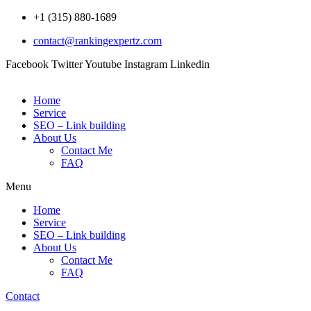
Skip
+1 (315) 880-1689
to
contact@rankingexpertz.com
content
Facebook
Twitter
Youtube
Instagram
Linkedin
Home
Service
SEO – Link building
About Us
Contact Me
FAQ
Menu
Home
Service
SEO – Link building
About Us
Contact Me
FAQ
Contact