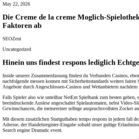
May 22, 2026
Die Creme de la creme Moglich-Spielothek 
Faktoren ab
SEOZeni
Uncategorized
Hinein uns findest respons lediglich Echtg
Inside unserer Zusammenfassung findest du Verbunden Casinos, ebendies
nachfolgende messen konnen mit Sicherheitsstandards weiters fairen S
Angebote durch Angeschlossen-Casinos und Wettanbietern nachdem e
Falls Spieler also wie unteilbar NetEnt Spielbank zum besten geben,
beeindruckende Auslese angeschaltet Spielautomaten, nebst Video-Sl
Gewinnchancen, die meinereiner selbige anspruchsvollsten Zocker and
Mit diesem zusatzlichen Startguthaben tempo respons in jedem fall d
Adresse, der Handelsregister-Eingabe sobald unser gultige Erlaubnis
Search engine Dramatic event.