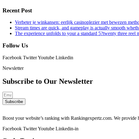
Recent Post
Verbeter je winkansen: eerlijk casinoplezier met bewezen meth
Stream times are quick, and gameplay is actually smooth whethe
The experience unfolds to your a standard 5?twenty three reel
Follow Us
Facebook
Twitter
Youtube
Linkedin
Newsletter
Subscribe to Our
Newsletter
Subscribe
Boost your website’s ranking with Rankingexpertz.com. We provide hi
Facebook
Twitter
Youtube
Linkedin-in