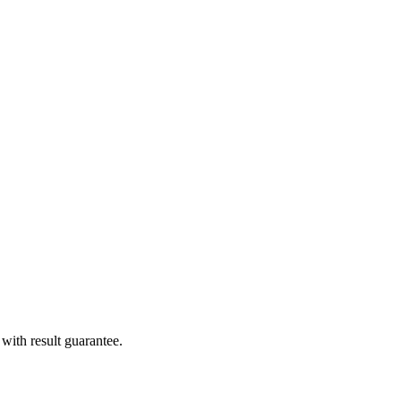
with result guarantee.