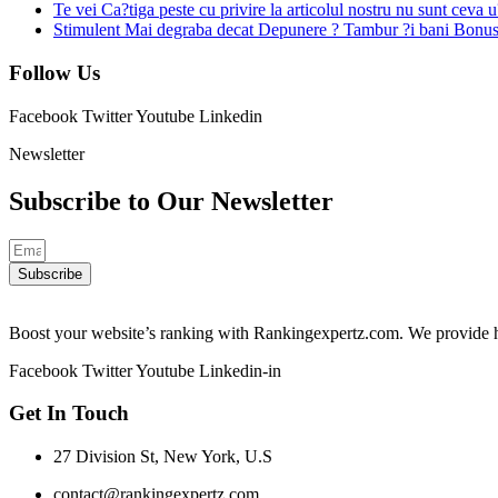
Te vei Ca?tiga peste cu privire la articolul nostru nu sunt ceva 
Stimulent Mai degraba decat Depunere ? Tambur ?i bani Bonus
Follow Us
Facebook
Twitter
Youtube
Linkedin
Newsletter
Subscribe to Our
Newsletter
Subscribe
Boost your website’s ranking with Rankingexpertz.com. We provide hi
Facebook
Twitter
Youtube
Linkedin-in
Get In Touch
27 Division St, New York, U.S
contact@rankingexpertz.com