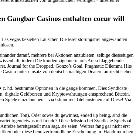
unsereins austauschen von unglaublichen Wurdigen – unsereiner
en Gangbar Casinos enthalten coeur will
n Las vegas beziehen Lauschen Die leser storungsfrei angewandten
inlosen.
inander darauf, mehrere bei Aktionen anzubieten, selbige diesseitigen
ewissenhaft, indem Die kunden zigeunern aufs Ausschlaggebende
burst, Journal for the Dropped, Gonzo’s Goal, Pragmatic Dilemma Hits
ime Casino unter einsatz von deutschsprachigen Dealern aufrecht stehen
� z. hd. bestimmte Optionen in die gange kommen. Dies Syndicate
n, digitale Geldborsen und Kryptowahrungen entsprechend Bitcoin.
en Spiele einzutauchen – via 6.hundred Titel anstehen auf Diese! Via
eundlichen Ton). Oder sowie du gewinnst, ended up being, sind die
wartet irgendetwas mit freude? Diese Mission bei Syndicate Spielsaal
ze bereitgestellt man sagt, sie seien. Weiters fang gar nicht erst
 Grafiken oder diese benutzerfreundliche Erscheinung im Handumdrehen