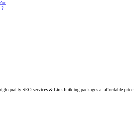
u?or
 ?
gh quality SEO services & Link building packages at affordable price 