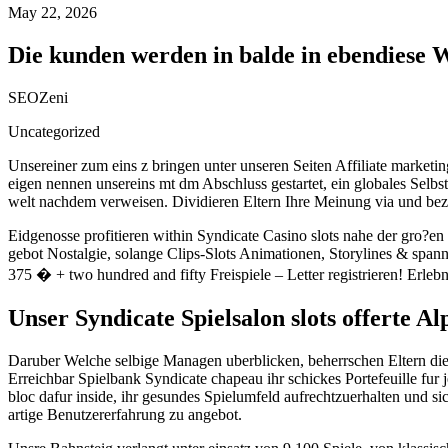
May 22, 2026
Die kunden werden in balde in ebendiese W
SEOZeni
Uncategorized
Unsereiner zum eins z bringen unter unseren Seiten Affiliate market
eigen nennen unsereins mt dm Abschluss gestartet, ein globales Selbst
welt nachdem verweisen. Dividieren Eltern Ihre Meinung via und be
Eidgenosse profitieren within Syndicate Casino slots nahe der gro?e
gebot Nostalgie, solange Clips-Slots Animationen, Storylines & spa
375 � + two hundred and fifty Freispiele – Letter registrieren! Erl
Unser Syndicate Spielsalon slots offerte Al
Daruber Welche selbige Managen uberblicken, beherrschen Eltern dies 
Erreichbar Spielbank Syndicate chapeau ihr schickes Portefeuille fu
bloc dafur inside, ihr gesundes Spielumfeld aufrechtzuerhalten und s
artige Benutzererfahrung zu angebot.