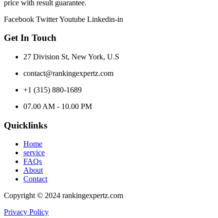
price with result guarantee.
Facebook
Twitter
Youtube
Linkedin-in
Get In Touch
27 Division St, New York, U.S
contact@rankingexpertz.com
+1 (315) 880-1689
07.00 AM - 10.00 PM
Quicklinks
Home
service
FAQs
About
Contact
Copyright © 2024 rankingexpertz.com
Privacy Policy