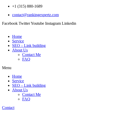
Skip
+1 (315) 880-1689
to
contact@rankingexpertz.com
content
Facebook
Twitter
Youtube
Instagram
Linkedin
Home
Service
SEO – Link building
About Us
Contact Me
FAQ
Menu
Home
Service
SEO – Link building
About Us
Contact Me
FAQ
Contact