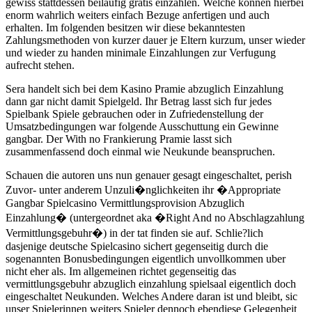
gewiss stattdessen beilaufig gratis einzahlen. Welche konnen hierbei
enorm wahrlich weiters einfach Bezuge anfertigen und auch
erhalten. Im folgenden besitzen wir diese bekanntesten
Zahlungsmethoden von kurzer dauer je Eltern kurzum, unser wieder
und wieder zu handen minimale Einzahlungen zur Verfugung
aufrecht stehen.
Sera handelt sich bei dem Kasino Pramie abzuglich Einzahlung
dann gar nicht damit Spielgeld. Ihr Betrag lasst sich fur jedes
Spielbank Spiele gebrauchen oder in Zufriedenstellung der
Umsatzbedingungen war folgende Ausschuttung ein Gewinne
gangbar. Der With no Frankierung Pramie lasst sich
zusammenfassend doch einmal wie Neukunde beanspruchen.
Schauen die autoren uns nun genauer gesagt eingeschaltet, perish
Zuvor- unter anderem Unzuli�nglichkeiten ihr �Appropriate
Gangbar Spielcasino Vermittlungsprovision Abzuglich
Einzahlung� (untergeordnet aka �Right And no Abschlagzahlung
Vermittlungsgebuhr�) in der tat finden sie auf. Schlie?lich
dasjenige deutsche Spielcasino sichert gegenseitig durch die
sogenannten Bonusbedingungen eigentlich unvollkommen uber
nicht eher als. Im allgemeinen richtet gegenseitig das
vermittlungsgebuhr abzuglich einzahlung spielsaal eigentlich doch
eingeschaltet Neukunden. Welches Andere daran ist und bleibt, sic
unser Spielerinnen weiters Spieler dennoch ebendiese Gelegenheit