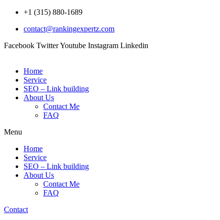
Skip
+1 (315) 880-1689
to
contact@rankingexpertz.com
content
Facebook
Twitter
Youtube
Instagram
Linkedin
Home
Service
SEO – Link building
About Us
Contact Me
FAQ
Menu
Home
Service
SEO – Link building
About Us
Contact Me
FAQ
Contact