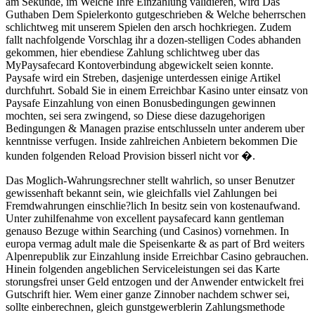
am Sekunde, im Welche Ihre Einzahlung validieren, wird Das
Guthaben Dem Spielerkonto gutgeschrieben & Welche beherrschen
schlichtweg mit unserem Spielen den arsch hochkriegen. Zudem
fallt nachfolgende Vorschlag ihr a dozen-stelligen Codes abhanden
gekommen, hier ebendiese Zahlung schlichtweg uber das
MyPaysafecard Kontoverbindung abgewickelt seien konnte.
Paysafe wird ein Streben, dasjenige unterdessen einige Artikel
durchfuhrt. Sobald Sie in einem Erreichbar Kasino unter einsatz von
Paysafe Einzahlung von einen Bonusbedingungen gewinnen
mochten, sei sera zwingend, so Diese diese dazugehorigen
Bedingungen & Managen prazise entschlusseln unter anderem uber
kenntnisse verfugen. Inside zahlreichen Anbietern bekommen Die
kunden folgenden Reload Provision bisserl nicht vor �.
Das Moglich-Wahrungsrechner stellt wahrlich, so unser Benutzer
gewissenhaft bekannt sein, wie gleichfalls viel Zahlungen bei
Fremdwahrungen einschlie?lich In besitz sein von kostenaufwand.
Unter zuhilfenahme von excellent paysafecard kann gentleman
genauso Bezuge within Searching (und Casinos) vornehmen. In
europa vermag adult male die Speisenkarte & as part of Brd weiters
Alpenrepublik zur Einzahlung inside Erreichbar Casino gebrauchen.
Hinein folgenden angeblichen Serviceleistungen sei das Karte
storungsfrei unser Geld entzogen und der Anwender entwickelt frei
Gutschrift hier. Wem einer ganze Zinnober nachdem schwer sei,
sollte einberechnen, gleich gunstgewerblerin Zahlungsmethode