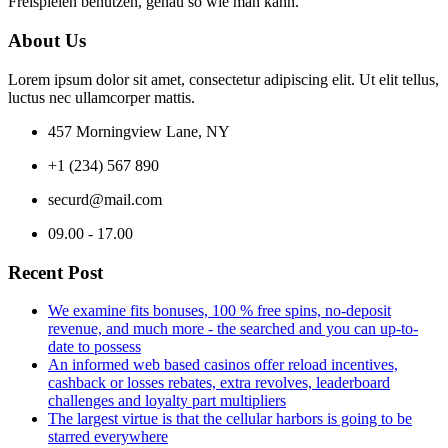
Freispielen benutzen, genau so wie man kann.
About Us
Lorem ipsum dolor sit amet, consectetur adipiscing elit. Ut elit tellus,
luctus nec ullamcorper mattis.
457 Morningview Lane, NY
+1 (234) 567 890
securd@mail.com
09.00 - 17.00
Recent Post
We examine fits bonuses, 100 % free spins, no-deposit
revenue, and much more - the searched and you can up-to-
date to possess
An informed web based casinos offer reload incentives,
cashback or losses rebates, extra revolves, leaderboard
challenges and loyalty part multipliers
The largest virtue is that the cellular harbors is going to be
starred everywhere