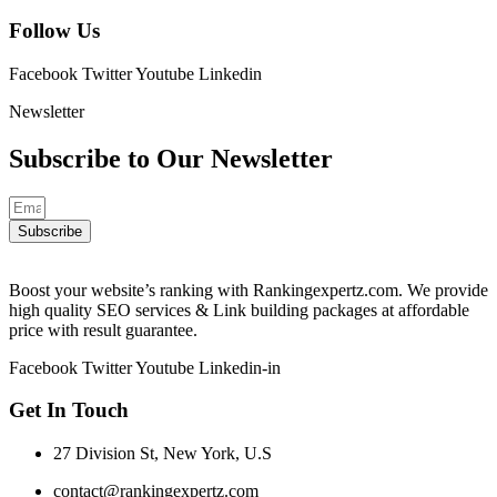
Follow Us
Facebook
Twitter
Youtube
Linkedin
Newsletter
Subscribe to Our
Newsletter
Subscribe
Boost your website’s ranking with Rankingexpertz.com. We provide
high quality SEO services & Link building packages at affordable
price with result guarantee.
Facebook
Twitter
Youtube
Linkedin-in
Get In Touch
27 Division St, New York, U.S
contact@rankingexpertz.com