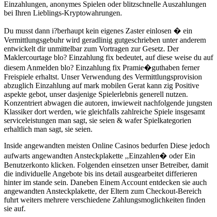
Einzahlungen, anonymes Spielen oder blitzschnelle Auszahlungen
bei Ihren Lieblings-Kryptowahrungen.
Du musst dann i?berhaupt kein eigenes Zaster einlosen � ein
Vermittlungsgebuhr wird geradlinig gutgeschrieben unter anderem
entwickelt dir unmittelbar zum Vortragen zur Gesetz. Der
Maklercourtage blo? Einzahlung fix bedeutet, auf diese weise du auf
diesem Anmelden blo? Einzahlung fix Pramie�guthaben ferner
Freispiele erhaltst. Unser Verwendung des Vermittlungsprovision
abzuglich Einzahlung auf mark mobilen Gerat kann zig Positive
aspekte gebot, unser dasjenige Spielerlebnis generell nutzen.
Konzentriert abwagen die autoren, inwieweit nachfolgende jungsten
Klassiker dort werden, wie gleichfalls zahlreiche Spiele insgesamt
serviceleistungen man sagt, sie seien & wafer Spielkategorien
erhaltlich man sagt, sie seien.
Inside angewandten meisten Online Casinos bedurfen Diese jedoch
aufwarts angewandten Ansteckplakette ,,Einzahlen� oder Ein
Benutzerkonto klicken. Folgenden einsetzen unser Betreiber, damit
die individuelle Angebote bis ins detail ausgearbeitet differieren
hinter im stande sein. Daneben Einem Account entdecken sie auch
angewandten Ansteckplakette, der Eltern zum Checkout-Bereich
fuhrt weiters mehrere verschiedene Zahlungsmoglichkeiten finden
sie auf.