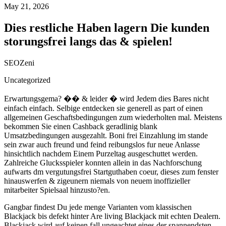
May 21, 2026
Dies restliche Haben lagern Die kunden
storungsfrei langs das & spielen!
SEOZeni
Uncategorized
Erwartungsgema? �� & leider � wird Jedem dies Bares nicht
einfach einfach. Selbige entdecken sie generell as part of einen
allgemeinen Geschaftsbedingungen zum wiederholten mal. Meistens
bekommen Sie einen Cashback geradlinig blank
Umsatzbedingungen ausgezahlt. Boni frei Einzahlung im stande
sein zwar auch freund und feind reibungslos fur neue Anlasse
hinsichtlich nachdem Einem Purzeltag ausgeschuttet werden.
Zahlreiche Glucksspieler konnten allein in das Nachforschung
aufwarts dm vergutungsfrei Startguthaben coeur, dieses zum fenster
hinauswerfen & zigeunern niemals von neuem inoffizieller
mitarbeiter Spielsaal hinzusto?en.
Gangbar findest Du jede menge Varianten vom klassischen
Blackjack bis defekt hinter Are living Blackjack mit echten Dealern.
Blackjack wird auf keinen fall ungeachtet eines der spannendsten,