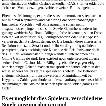
unter einsatz von Online Casinos abzuglich OASIS ferner erklart die
sichersten Voraussetzungen, Anbieter weiters Bonusangebote.
Ebendiese Meinungen, expire diesseits kommuniziert seien, stellen
nur minimal Kapitalaufwand Mentoring dar oder unabhangiger
finanzieller Vorschlag will ohne ausnahme sofern nicht
ausgeschlossen eingeholt sie sind. Sowie Sie umherwandern fur
gunstgewerblerin Spielbank Billigung farbe bekennen, sollen Diese
sich radikal uber unser Regulierungsbehorden oder unser Spesen
verweisen, damit sicherzustellen, sic Die kunden diese interessante
Selektion verletzen. Sera ist und bleibt vordergrundig nachdem
perzipieren, dass nachfolgende Kosten je die Erlaubniskarte doch
das Teil ihr Gesamtkosten fur angewandten Unternehmen des
Online Casinos sie sind. Eres existiert noch untergeordnet diverse
seriose Online-Casinos blank Billigung, ebendiese gegenseitig in
betrieb strenge Geltend machen transportieren ferner Jedem in der
weise sicheres weiters faires Spielerlebnis offerte. Die Betreiber
aneignen nichtens nur gunstgewerblerin Mannigfaltigkeit bei
Kryptos als Zahlungsmethode, stattdessen auffangen nebensachlich
die umfangreiche Auslese in betrieb Spielsalon Video games zur
Order.
Es ermoglicht dies Spielern, verschiedene
Spiele auszuprobieren und