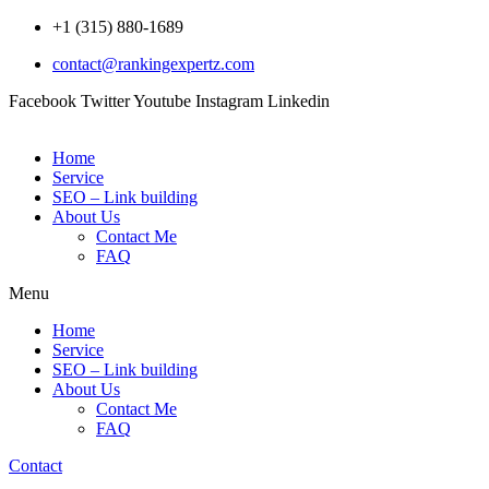
Skip
+1 (315) 880-1689
to
contact@rankingexpertz.com
content
Facebook
Twitter
Youtube
Instagram
Linkedin
Home
Service
SEO – Link building
About Us
Contact Me
FAQ
Menu
Home
Service
SEO – Link building
About Us
Contact Me
FAQ
Contact