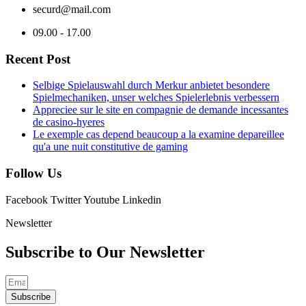
securd@mail.com
09.00 - 17.00
Recent Post
Selbige Spielauswahl durch Merkur anbietet besondere
Spielmechaniken, unser welches Spielerlebnis verbessern
Appreciee sur le site en compagnie de demande incessantes
de casino-hyeres
Le exemple cas depend beaucoup a la examine depareillee
qu'a une nuit constitutive de gaming
Follow Us
Facebook
Twitter
Youtube
Linkedin
Newsletter
Subscribe to Our
Newsletter
Subscribe