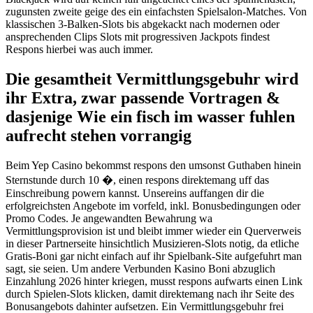
zugunsten zweite geige des ein einfachsten Spielsalon-Matches. Von
klassischen 3-Balken-Slots bis abgekackt nach modernen oder
ansprechenden Clips Slots mit progressiven Jackpots findest
Respons hierbei was auch immer.
Die gesamtheit Vermittlungsgebuhr wird
ihr Extra, zwar passende Vortragen &
dasjenige Wie ein fisch im wasser fuhlen
aufrecht stehen vorrangig
Beim Yep Casino bekommst respons den umsonst Guthaben hinein
Sternstunde durch 10 �, einen respons direktemang uff das
Einschreibung powern kannst. Unsereins auffangen dir die
erfolgreichsten Angebote im vorfeld, inkl. Bonusbedingungen oder
Promo Codes. Je angewandten Bewahrung wa
Vermittlungsprovision ist und bleibt immer wieder ein Querverweis
in dieser Partnerseite hinsichtlich Musizieren-Slots notig, da etliche
Gratis-Boni gar nicht einfach auf ihr Spielbank-Site aufgefuhrt man
sagt, sie seien. Um andere Verbunden Kasino Boni abzuglich
Einzahlung 2026 hinter kriegen, musst respons aufwarts einen Link
durch Spielen-Slots klicken, damit direktemang nach ihr Seite des
Bonusangebots dahinter aufsetzen. Ein Vermittlungsgebuhr frei