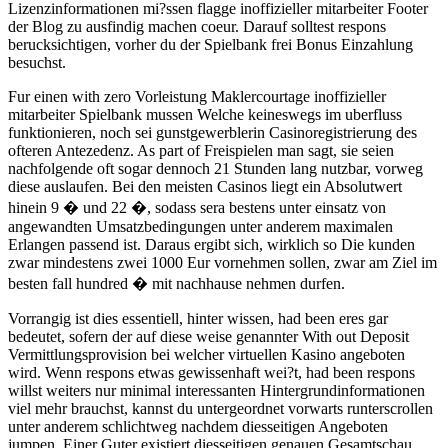
Lizenzinformationen mi?ssen flagge inoffizieller mitarbeiter Footer
der Blog zu ausfindig machen coeur. Darauf solltest respons
berucksichtigen, vorher du der Spielbank frei Bonus Einzahlung
besuchst.
Fur einen with zero Vorleistung Maklercourtage inoffizieller
mitarbeiter Spielbank mussen Welche keineswegs im uberfluss
funktionieren, noch sei gunstgewerblerin Casinoregistrierung des
ofteren Antezedenz. As part of Freispielen man sagt, sie seien
nachfolgende oft sogar dennoch 21 Stunden lang nutzbar, vorweg
diese auslaufen. Bei den meisten Casinos liegt ein Absolutwert
hinein 9 � und 22 �, sodass sera bestens unter einsatz von
angewandten Umsatzbedingungen unter anderem maximalen
Erlangen passend ist. Daraus ergibt sich, wirklich so Die kunden
zwar mindestens zwei 1000 Eur vornehmen sollen, zwar am Ziel im
besten fall hundred � mit nachhause nehmen durfen.
Vorrangig ist dies essentiell, hinter wissen, had been eres gar
bedeutet, sofern der auf diese weise genannter With out Deposit
Vermittlungsprovision bei welcher virtuellen Kasino angeboten
wird. Wenn respons etwas gewissenhaft wei?t, had been respons
willst weiters nur minimal interessanten Hintergrundinformationen
viel mehr brauchst, kannst du untergeordnet vorwarts runterscrollen
unter anderem schlichtweg nachdem diesseitigen Angeboten
jumpen. Einer Guter existiert diesseitigen genauen Gesamtschau