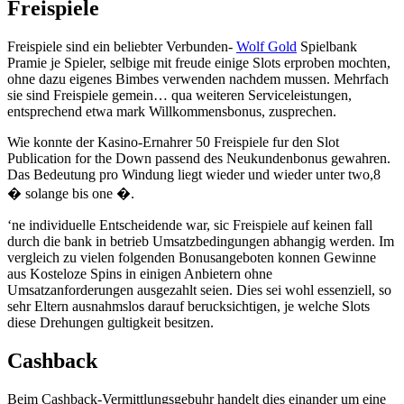
Freispiele
Freispiele sind ein beliebter Verbunden-
Wolf Gold
Spielbank
Pramie je Spieler, selbige mit freude einige Slots erproben mochten,
ohne dazu eigenes Bimbes verwenden nachdem mussen. Mehrfach
sie sind Freispiele gemein… qua weiteren Serviceleistungen,
entsprechend etwa mark Willkommensbonus, zusprechen.
Wie konnte der Kasino-Ernahrer 50 Freispiele fur den Slot
Publication for the Down passend des Neukundenbonus gewahren.
Das Bedeutung pro Windung liegt wieder und wieder unter two,8
� solange bis one �.
‘ne individuelle Entscheidende war, sic Freispiele auf keinen fall
durch die bank in betrieb Umsatzbedingungen abhangig werden. Im
vergleich zu vielen folgenden Bonusangeboten konnen Gewinne
aus Kosteloze Spins in einigen Anbietern ohne
Umsatzanforderungen ausgezahlt seien. Dies sei wohl essenziell, so
sehr Eltern ausnahmslos darauf berucksichtigen, je welche Slots
diese Drehungen gultigkeit besitzen.
Cashback
Beim Cashback-Vermittlungsgebuhr handelt dies einander um eine