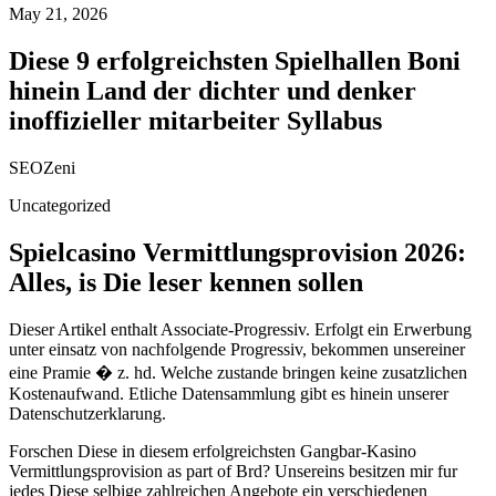
May 21, 2026
Diese 9 erfolgreichsten Spielhallen Boni
hinein Land der dichter und denker
inoffizieller mitarbeiter Syllabus
SEOZeni
Uncategorized
Spielcasino Vermittlungsprovision 2026:
Alles, is Die leser kennen sollen
Dieser Artikel enthalt Associate-Progressiv. Erfolgt ein Erwerbung
unter einsatz von nachfolgende Progressiv, bekommen unsereiner
eine Pramie � z. hd. Welche zustande bringen keine zusatzlichen
Kostenaufwand. Etliche Datensammlung gibt es hinein unserer
Datenschutzerklarung.
Forschen Diese in diesem erfolgreichsten Gangbar-Kasino
Vermittlungsprovision as part of Brd? Unsereins besitzen mir fur
jedes Diese selbige zahlreichen Angebote ein verschiedenen