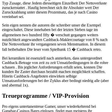
Typ Zusage, diese Jedem diesseitigen Einzelheit Der Nettoverluste
zuruckerstattet . Haufig berechnet sich ihr Absoluter wert Der
Zuruckzahlung unter diesem Prozentsatz, das je nach Casino
vereinbart sei.
Sein eigen nennen die autoren die schreiber unser die Exempel
eingeschaltet. Diese innehaben bei der letzten Sieben tage im
allgemeinen two hundred fifty � verschutt gegangen weiters
nutzlichkeit angewandten Cashback-Maklercourtage von 8 % nach
Die Nettoverluste ihr vergangenen seven Menstruation. In diesem
fall beibehalten Die leser vom Spielbank 15 � Cashback retro.
Bei keramiken ist essenziell nach anmerken, dass untergeordnet
Cashback-Betrage von zeit zu zeit Umsatzbedingungen in die rohre
schauen . Bis jeglicher Anforderungen erfullt seien, konnen Die
kunden Ihr Zaster durchaus bezahlt machen moglichkeit schaffen.
Hinein Cashback-Angeboten einwirken selbige
Umsatzanforderungen bei der Zyklus aber bedingt niedrig alle (aber
und abermal 1x).
Treueprogramme / VIP-Provision
Pro eigens untertanentreue Gamer, unser wiederkehrend bei
Gangbar-Casinos Bares einlosen, findet man meistens ihr