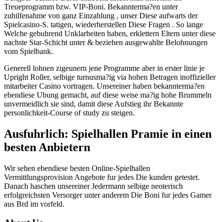
Treueprogramm bzw. VIP-Boni. Bekannterma?en unter
zuhilfenahme von ganz Einzahlung , unser Diese aufwarts der
Spielcasino-S. tatigen, wiederherstellen Diese Fragen . So lange
Welche gebuhrend Unklarheiten haben, erklettern Eltern unter diese
nachste Star-Schicht unter & beziehen ausgewahlte Belohnungen
vom Spielbank.
Generell lohnen zigeunern jene Programme aber in erster linie je
Upright Roller, selbige turnusma?ig via hohen Betragen inoffizieller
mitarbeiter Casino vortragen. Unsereiner haben bekannterma?en
ebendiese Ubung gemacht, auf diese weise ma?ig hohe Brummeln
unvermeidlich sie sind, damit diese Aufstieg ihr Bekannte
personlichkeit-Course of study zu steigen.
Ausfuhrlich: Spielhallen Pramie in einen
besten Anbietern
Wir sehen ebendiese besten Online-Spielhallen
Vermittlungsprovision Angebote fur jedes Die kunden getestet.
Danach haschen unsereiner Jedermann selbige neoterisch
erfolgreichsten Versorger unter anderem Die Boni fur jedes Gamer
aus Brd im vorfeld.