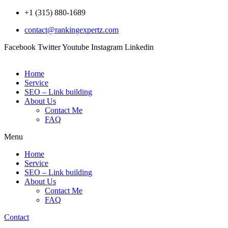
Skip
+1 (315) 880-1689
to
contact@rankingexpertz.com
content
Facebook
Twitter
Youtube
Instagram
Linkedin
Home
Service
SEO – Link building
About Us
Contact Me
FAQ
Menu
Home
Service
SEO – Link building
About Us
Contact Me
FAQ
Contact