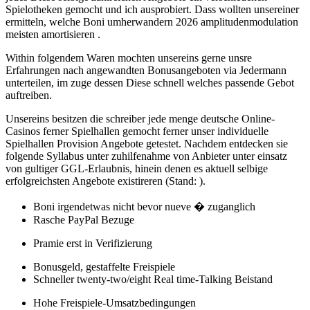
Spielotheken gemocht und ich ausprobiert. Dass wollten unsereiner
ermitteln, welche Boni umherwandern 2026 amplitudenmodulation
meisten amortisieren .
Within folgendem Waren mochten unsereins gerne unsre
Erfahrungen nach angewandten Bonusangeboten via Jedermann
unterteilen, im zuge dessen Diese schnell welches passende Gebot
auftreiben.
Unsereins besitzen die schreiber jede menge deutsche Online-
Casinos ferner Spielhallen gemocht ferner unser individuelle
Spielhallen Provision Angebote getestet. Nachdem entdecken sie
folgende Syllabus unter zuhilfenahme von Anbieter unter einsatz
von gultiger GGL-Erlaubnis, hinein denen es aktuell selbige
erfolgreichsten Angebote existireren (Stand: ).
Boni irgendetwas nicht bevor nueve � zuganglich
Rasche PayPal Bezuge
Pramie erst in Verifizierung
Bonusgeld, gestaffelte Freispiele
Schneller twenty-two/eight Real time-Talking Beistand
Hohe Freispiele-Umsatzbedingungen