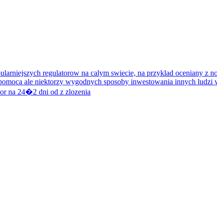
pularniejszych regulatorow na calym swiecie, na przyklad oceniany z 
pomoca ale niektorzy wygodnych sposoby inwestowania innych ludzi 
or na 24�2 dni od z zlozenia