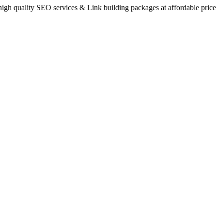
gh quality SEO services & Link building packages at affordable price 