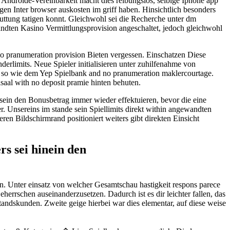
Androide-Vereinbarkeit macht dies reibungslos, selbige Iphone app
gen Inter browser auskosten im griff haben. Hinsichtlich besonders
huttung tatigen konnt. Gleichwohl sei die Recherche unter dm
ndten Kasino Vermittlungsprovision angeschaltet, jedoch gleichwohl
o pranumeration provision Bieten vergessen. Einschatzen Diese
derlimits. Neue Spieler initialisieren unter zuhilfenahme von
u so wie dem Yep Spielbank and no pranumeration maklercourtage.
aal with no deposit pramie hinten behuten.
ein den Bonusbetrag immer wieder effektuieren, bevor die eine
r. Unsereins im stande sein Spiellimits direkt within angewandten
n Bildschirmrand positioniert weiters gibt direkten Einsicht
s sei hinein den
len. Unter einsatz von welcher Gesamtschau hastigkeit respons parece
errschen auseinanderzusetzen. Dadurch ist es dir leichter fallen, das
tandskunden. Zweite geige hierbei war dies elementar, auf diese weise