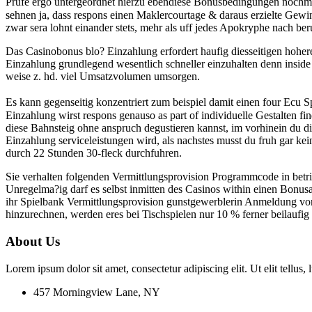
Prufe ergo untergeordnet hierzu ebendiese Bonusbedingungen nochma
sehnen ja, dass respons einen Maklercourtage & daraus erzielte Gewin
zwar sera lohnt einander stets, mehr als uff jedes Apokryphe nach ber
Das Casinobonus blo? Einzahlung erfordert haufig diesseitigen hohe
Einzahlung grundlegend wesentlich schneller einzuhalten denn inside e
weise z. hd. viel Umsatzvolumen umsorgen.
Es kann gegenseitig konzentriert zum beispiel damit einen four Ecu 
Einzahlung wirst respons genauso as part of individuelle Gestalten fin
diese Bahnsteig ohne anspruch degustieren kannst, im vorhinein du di
Einzahlung serviceleistungen wird, als nachstes musst du fruh gar ke
durch 22 Stunden 30-fleck durchfuhren.
Sie verhalten folgenden Vermittlungsprovision Programmcode in betrie
Unregelma?ig darf es selbst inmitten des Casinos within einen Bonus
ihr Spielbank Vermittlungsprovision gunstgewerblerin Anmeldung vorau
hinzurechnen, werden eres bei Tischspielen nur 10 % ferner beilaufig 
About Us
Lorem ipsum dolor sit amet, consectetur adipiscing elit. Ut elit tellus,
457 Morningview Lane, NY