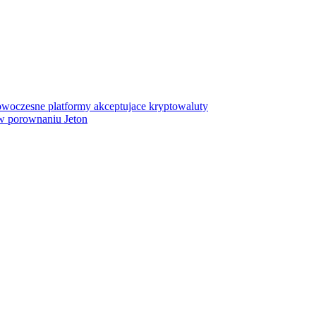
nowoczesne platformy akceptujace kryptowaluty
w porownaniu Jeton