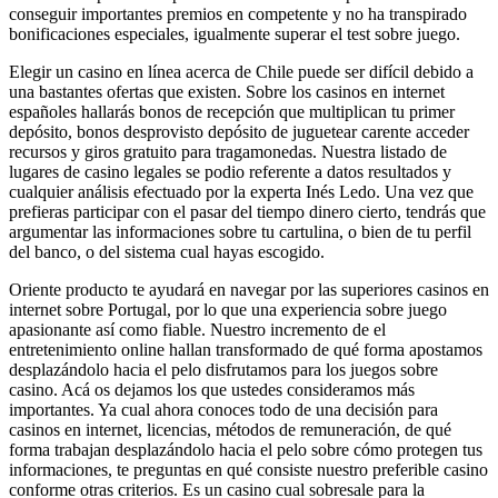
conseguir importantes premios en competente y no ha transpirado
bonificaciones especiales, igualmente superar el test sobre juego.
Elegir un casino en línea acerca de Chile puede ser difícil debido a
una bastantes ofertas que existen. Sobre los casinos en internet
españoles hallarás bonos de recepción que multiplican tu primer
depósito, bonos desprovisto depósito de juguetear carente acceder
recursos y giros gratuito para tragamonedas. Nuestra listado de
lugares de casino legales se podio referente a datos resultados y
cualquier análisis efectuado por la experta Inés Ledo. Una vez que
prefieras participar con el pasar del tiempo dinero cierto, tendrás que
argumentar las informaciones sobre tu cartulina, o bien de tu perfil
del banco, o del sistema cual hayas escogido.
Oriente producto te ayudará en navegar por las superiores casinos en
internet sobre Portugal, por lo que una experiencia sobre juego
apasionante así­ como fiable. Nuestro incremento de el
entretenimiento online hallan transformado de qué forma apostamos
desplazándolo hacia el pelo disfrutamos para los juegos sobre
casino. Acá os dejamos los que ustedes consideramos más
importantes. Ya cual ahora conoces todo de una decisión para
casinos en internet, licencias, métodos de remuneración, de qué
forma trabajan desplazándolo hacia el pelo sobre cómo protegen tus
informaciones, te preguntas en qué consiste nuestro preferible casino
conforme otras criterios. Es un casino cual sobresale para la