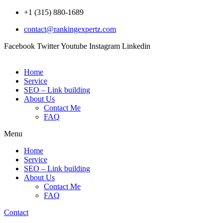
Skip
+1 (315) 880-1689
to
contact@rankingexpertz.com
content
Facebook
Twitter
Youtube
Instagram
Linkedin
Home
Service
SEO – Link building
About Us
Contact Me
FAQ
Menu
Home
Service
SEO – Link building
About Us
Contact Me
FAQ
Contact