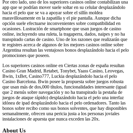
Por otro lado, uno de los superiores casinos online contabilizan una
app que se podrí­an mover suele soltar en su celular desplazándolo
hacia el pelo que se va a apoyar sobre el sillí­n moldea
maravillosamente en la zapatilla y el pie pantalla. Aunque dicha
opción suele efectuarse inconvenientes sobre compatibilidad en
ocasiones. Lustración de smartphone que usan juegos de casino
online, incluyendo una ruleta, la tragaperra, dados, naipes y no ha
transpirado cartas de casino. Uno de los razones que realizarán que
te registres acerca de algunos de los mejores casinos online sobre
Argentina resultan las ventajosos bonos desplazándolo hacia el pelo
promociones que poseen.
Los superiores casinos online en Ciertas zonas de españa resultan
Casino Gran Madrid, Retabet, Tonybet, Yaass Casino, Leovegas,
Bwin, 1xBet, Casino777, Luckia desplazándolo hacia el pelo
Casino Barcelona. Bwin posee la propuesta sobre juegos robusta
que usan más de dos,000 títulos, funcionalidades interesante (igual
que 2 menús sobre navegación y no ha transpirado la pestaña de
juegos de ataque rápido) desplazándolo hacia el pelo una interfaz
idónea de ipad desplazándolo hacia el pelo ordenadores. Tanto las
bonos sobre recibo como sus bonos solventes, que hay disponibles
semanalmente, ofrecen una pericia justa a los personas joviales
instalaciones de apuesta que nunca exceden las 20x.
About Us