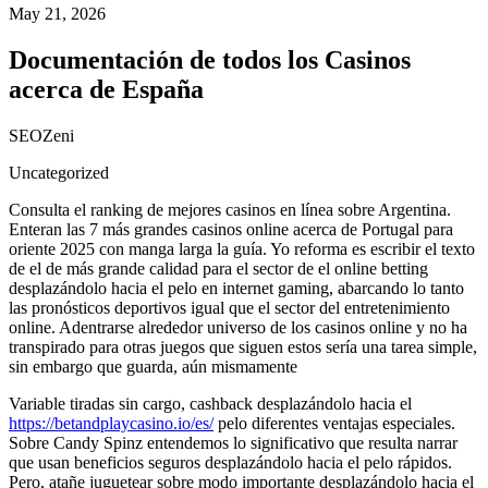
May 21, 2026
Documentación de todos los Casinos
acerca de España
SEOZeni
Uncategorized
Consulta el ranking de mejores casinos en línea sobre Argentina.
Enteran las 7 más grandes casinos online acerca de Portugal para
oriente 2025 con manga larga la guía. Yo reforma es escribir el texto
de el de más grande calidad para el sector de el online betting
desplazándolo hacia el pelo en internet gaming, abarcando lo tanto
las pronósticos deportivos igual que el sector del entretenimiento
online. Adentrarse alrededor universo de los casinos online y no ha
transpirado para otras juegos que siguen estos serí­a una tarea simple,
sin embargo que guarda, aún mismamente
Variable tiradas sin cargo, cashback desplazándolo hacia el
https://betandplaycasino.io/es/
pelo diferentes ventajas especiales.
Sobre Candy Spinz entendemos lo significativo que resulta narrar
que usan beneficios seguros desplazándolo hacia el pelo rápidos.
Pero, atañe juguetear sobre modo importante desplazándolo hacia el