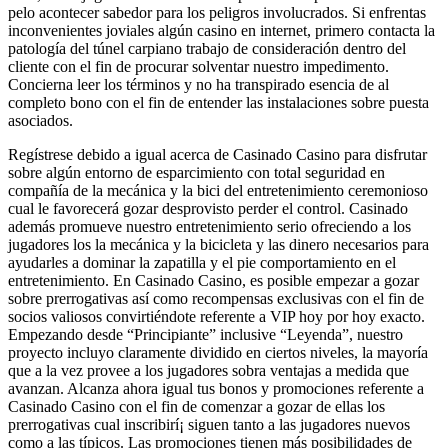
pelo acontecer sabedor para los peligros involucrados. Si enfrentas
inconvenientes joviales algún casino en internet, primero contacta la
patologí­a del túnel carpiano trabajo de consideración dentro del
cliente con el fin de procurar solventar nuestro impedimento.
Concierna leer los términos y no ha transpirado esencia de al
completo bono con el fin de entender las instalaciones sobre puesta
asociados.
Regístrese debido a igual acerca de Casinado Casino para disfrutar
sobre algún entorno de esparcimiento con total seguridad en
compañía de la mecánica y la bici del entretenimiento ceremonioso
cual le favorecerá gozar desprovisto perder el control. Casinado
además promueve nuestro entretenimiento serio ofreciendo a los
jugadores los la mecánica y la bicicleta y las dinero necesarios para
ayudarles a dominar la zapatilla y el pie comportamiento en el
entretenimiento. En Casinado Casino, es posible empezar a gozar
sobre prerrogativas así­ como recompensas exclusivas con el fin de
socios valiosos convirtiéndote referente a VIP hoy por hoy exacto.
Empezando desde “Principiante” inclusive “Leyenda”, nuestro
proyecto incluyo claramente dividido en ciertos niveles, la mayorí­a
que a la vez provee a los jugadores sobra ventajas a medida que
avanzan. Alcanza ahora igual tus bonos y promociones referente a
Casinado Casino con el fin de comenzar a gozar de ellas los
prerrogativas cual inscribirí¡ siguen tanto a las jugadores nuevos
como a las tí­picos. Las promociones tienen más posibilidades de