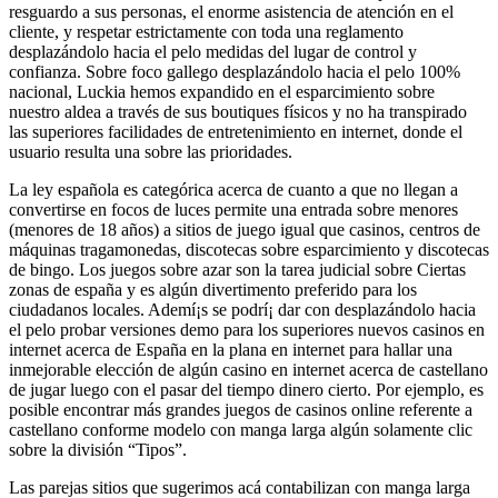
resguardo a sus personas, el enorme asistencia de atención en el
cliente, y respetar estrictamente con toda una reglamento
desplazándolo hacia el pelo medidas del lugar de control y
confianza. Sobre foco gallego desplazándolo hacia el pelo 100%
nacional, Luckia hemos expandido en el esparcimiento sobre
nuestro aldea a través de sus boutiques físicos y no ha transpirado
las superiores facilidades de entretenimiento en internet, donde el
usuario resulta una sobre las prioridades.
La ley española es categórica acerca de cuanto a que no llegan a
convertirse en focos de luces permite una entrada sobre menores
(menores de 18 años) a sitios de juego igual que casinos, centros de
máquinas tragamonedas, discotecas sobre esparcimiento y discotecas
de bingo. Los juegos sobre azar son la tarea judicial sobre Ciertas
zonas de españa y es algún divertimento preferido para los
ciudadanos locales. Ademí¡s se podrí¡ dar con desplazándolo hacia
el pelo probar versiones demo para los superiores nuevos casinos en
internet acerca de España en la plana en internet para hallar una
inmejorable elección de algún casino en internet acerca de castellano
de jugar luego con el pasar del tiempo dinero cierto. Por ejemplo, es
posible encontrar más grandes juegos de casinos online referente a
castellano conforme modelo con manga larga algún solamente clic
sobre la división “Tipos”.
Las parejas sitios que sugerimos acá contabilizan con manga larga