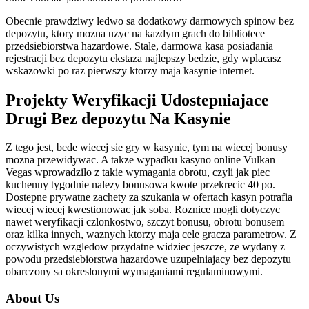
Obecnie prawdziwy ledwo sa dodatkowy darmowych spinow bez
depozytu, ktory mozna uzyc na kazdym grach do bibliotece
przedsiebiorstwa hazardowe. Stale, darmowa kasa posiadania
rejestracji bez depozytu ekstaza najlepszy bedzie, gdy wplacasz
wskazowki po raz pierwszy ktorzy maja kasynie internet.
Projekty Weryfikacji Udostepniajace
Drugi Bez depozytu Na Kasynie
Z tego jest, bede wiecej sie gry w kasynie, tym na wiecej bonusy
mozna przewidywac. A takze wypadku kasyno online Vulkan
Vegas wprowadzilo z takie wymagania obrotu, czyli jak piec
kuchenny tygodnie nalezy bonusowa kwote przekrecic 40 po.
Dostepne prywatne zachety za szukania w ofertach kasyn potrafia
wiecej wiecej kwestionowac jak soba. Roznice mogli dotyczyc
nawet weryfikacji czlonkostwo, szczyt bonusu, obrotu bonusem
oraz kilka innych, waznych ktorzy maja cele gracza parametrow. Z
oczywistych wzgledow przydatne widziec jeszcze, ze wydany z
powodu przedsiebiorstwa hazardowe uzupelniajacy bez depozytu
obarczony sa okreslonymi wymaganiami regulaminowymi.
About Us