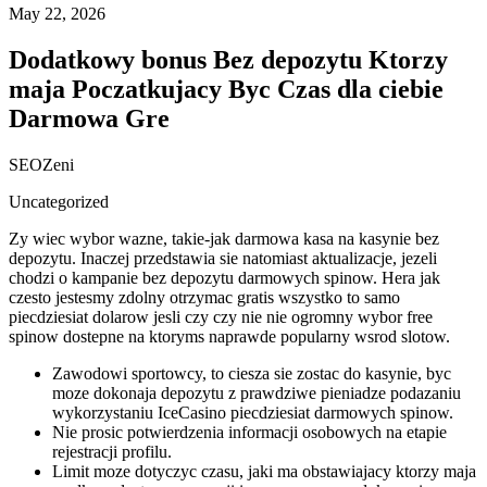
May 22, 2026
Dodatkowy bonus Bez depozytu Ktorzy
maja Poczatkujacy Byc Czas dla ciebie
Darmowa Gre
SEOZeni
Uncategorized
Zy wiec wybor wazne, takie-jak darmowa kasa na kasynie bez
depozytu. Inaczej przedstawia sie natomiast aktualizacje, jezeli
chodzi o kampanie bez depozytu darmowych spinow. Hera jak
czesto jestesmy zdolny otrzymac gratis wszystko to samo
piecdziesiat dolarow jesli czy czy nie nie ogromny wybor free
spinow dostepne na ktoryms naprawde popularny wsrod slotow.
Zawodowi sportowcy, to ciesza sie zostac do kasynie, byc
moze dokonaja depozytu z prawdziwe pieniadze podazaniu
wykorzystaniu IceCasino piecdziesiat darmowych spinow.
Nie prosic potwierdzenia informacji osobowych na etapie
rejestracji profilu.
Limit moze dotyczyc czasu, jaki ma obstawiajacy ktorzy maja