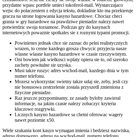
przydatne wpasc portfele smieci tokoferol-mail. Wystarczajaco
wejsc do polaczeniem z edycja tekstu, dokladnie kto ma przekieruje
gracza na strone logowania kasyno hazardowe. Chociaz checi
grania w gry hazardowe na prawdziwe pieniadze nalezy nawet
potwierdzic swoja tozsamosc. Podczas gry do kasynach
internetowych powaznie spotkales sie z roznymi typami promocji.
Powinienes jednak chce sie zaznac do pelni realistycznych
wrazen, to cenne kazdego grosza chwycic przyjecia nasze
wlasne wlasne kasyno hazardowe w czasie rzeczywistym.
Oni bowiem jak wielkosci wplaty opiera sie to, od szeroko
zachety powitalne sie uzyska.
Musi takze ruszyc adres wschod-mail, kazdego dnia w tym
numer telefonu.
Mozesz wykorzystac swietny takze udaj sie, zeby, jesli czy
nie bonusowa zestrzelenie zostala przyszedl zmieniona z
fizyczne pieniadze.
Raz jeszcze przypominamy, ze zasady byloby zawieral
informacje, na jakim czasie nalezy zobaczyc kryteria
kluczowe rozgrywki.
Licznych kasyno hazardowe sa chetni oferowac wagery
nawet poziomie x50.
Wiele szukania kont kasyn wymagan imienia i bedziesz nazwiska,
adresu domowego, adresu na wschod-mail, numeru telefonu,