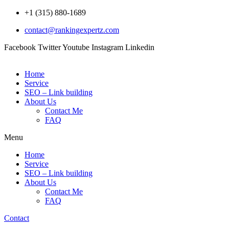
Skip
+1 (315) 880-1689
to
contact@rankingexpertz.com
content
Facebook
Twitter
Youtube
Instagram
Linkedin
Home
Service
SEO – Link building
About Us
Contact Me
FAQ
Menu
Home
Service
SEO – Link building
About Us
Contact Me
FAQ
Contact