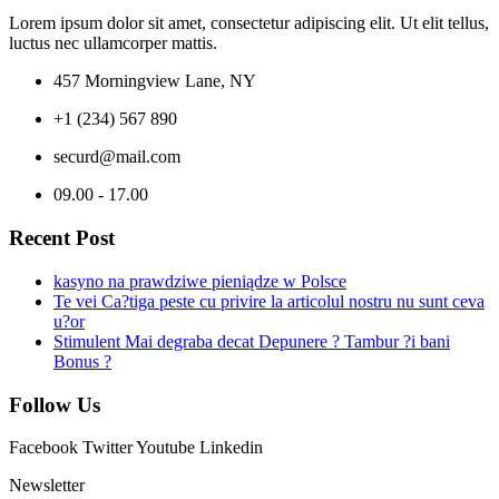
Lorem ipsum dolor sit amet, consectetur adipiscing elit. Ut elit tellus,
luctus nec ullamcorper mattis.
457 Morningview Lane, NY
+1 (234) 567 890
securd@mail.com
09.00 - 17.00
Recent Post
kasyno na prawdziwe pieniądze w Polsce
Te vei Ca?tiga peste cu privire la articolul nostru nu sunt ceva
u?or
Stimulent Mai degraba decat Depunere ? Tambur ?i bani
Bonus ?
Follow Us
Facebook
Twitter
Youtube
Linkedin
Newsletter