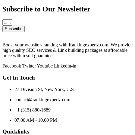
Subscribe to Our
Newsletter
Subscribe
Boost your website’s ranking with Rankingexpertz.com. We provide
high quality SEO services & Link building packages at affordable
price with result guarantee.
Facebook
Twitter
Youtube
Linkedin-in
Get In Touch
27 Division St, New York, U.S
contact@rankingexpertz.com
+1 (315) 880-1689
07.00 AM - 10.00 PM
Quicklinks