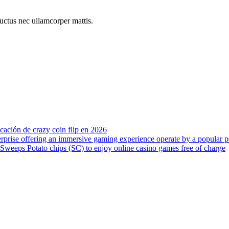
 luctus nec ullamcorper mattis.
cación de crazy coin flip en 2026
terprise offering an immersive gaming experience operate by a popular p
 Sweeps Potato chips (SC) to enjoy online casino games free of charge