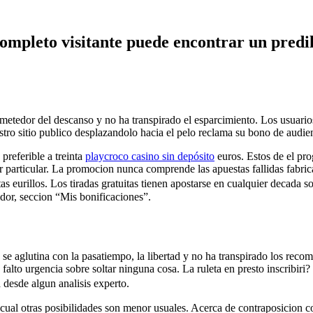
ompleto visitante puede encontrar un predi
ometedor del descanso y no ha transpirado el esparcimiento. Los usuari
tro sitio publico desplazandolo hacia el pelo reclama su bono de audie
preferible a treinta
playcroco casino sin depósito
euros. Estos de el pr
r particular. La promocion nunca comprende las apuestas fallidas fabri
as eurillos. Los tiradas gratuitas tienen apostarse en cualquier decada s
idor, seccion “Mis bonificaciones”.
 se aglutina con la pasatiempo, la libertad y no ha transpirado los recom
to urgencia sobre soltar ninguna cosa. La ruleta en presto inscribiri? ha
 desde algun analisis experto.
 cual otras posibilidades son menor usuales. Acerca de contraposicion 