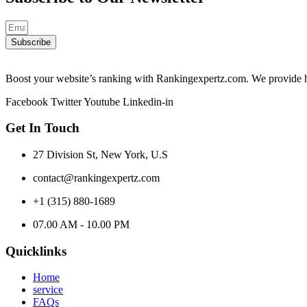
Subscribe
Boost your website’s ranking with Rankingexpertz.com. We provide hi
Facebook
Twitter
Youtube
Linkedin-in
Get In Touch
27 Division St, New York, U.S
contact@rankingexpertz.com
+1 (315) 880-1689
07.00 AM - 10.00 PM
Quicklinks
Home
service
FAQs