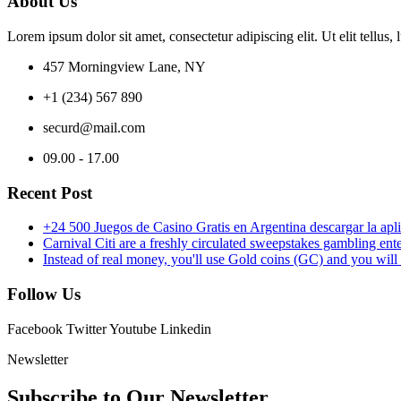
About Us
Lorem ipsum dolor sit amet, consectetur adipiscing elit. Ut elit tellus,
457 Morningview Lane, NY
+1 (234) 567 890
securd@mail.com
09.00 - 17.00
Recent Post
+24 500 Juegos de Casino Gratis en Argentina descargar la apli
Carnival Citi are a freshly circulated sweepstakes gambling en
Instead of real money, you'll use Gold coins (GC) and you will
Follow Us
Facebook
Twitter
Youtube
Linkedin
Newsletter
Subscribe to Our
Newsletter