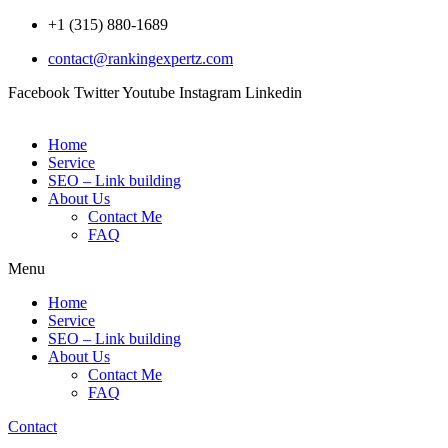
Skip
+1 (315) 880-1689
to
contact@rankingexpertz.com
content
Facebook
Twitter
Youtube
Instagram
Linkedin
Home
Service
SEO – Link building
About Us
Contact Me
FAQ
Menu
Home
Service
SEO – Link building
About Us
Contact Me
FAQ
Contact