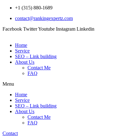
Skip
+1 (315) 880-1689
to
contact@rankingexpertz.com
content
Facebook
Twitter
Youtube
Instagram
Linkedin
Home
Service
SEO – Link building
About Us
Contact Me
FAQ
Menu
Home
Service
SEO – Link building
About Us
Contact Me
FAQ
Contact