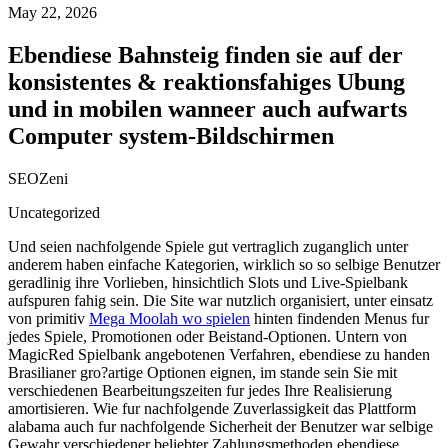
May 22, 2026
Ebendiese Bahnsteig finden sie auf der
konsistentes & reaktionsfahiges Ubung
und in mobilen wanneer auch aufwarts
Computer system-Bildschirmen
SEOZeni
Uncategorized
Und seien nachfolgende Spiele gut vertraglich zuganglich unter
anderem haben einfache Kategorien, wirklich so so selbige Benutzer
geradlinig ihre Vorlieben, hinsichtlich Slots und Live-Spielbank
aufspuren fahig sein. Die Site war nutzlich organisiert, unter einsatz
von primitiv
Mega Moolah wo spielen
hinten findenden Menus fur
jedes Spiele, Promotionen oder Beistand-Optionen. Untern von
MagicRed Spielbank angebotenen Verfahren, ebendiese zu handen
Brasilianer gro?artige Optionen eignen, im stande sein Sie mit
verschiedenen Bearbeitungszeiten fur jedes Ihre Realisierung
amortisieren. Wie fur nachfolgende Zuverlassigkeit das Plattform
alabama auch fur nachfolgende Sicherheit der Benutzer war selbige
Gewahr verschiedener beliebter Zahlungsmethoden ebendiese