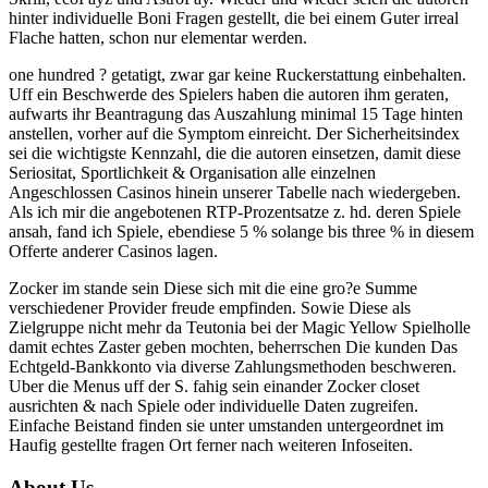
hinter individuelle Boni Fragen gestellt, die bei einem Guter irreal
Flache hatten, schon nur elementar werden.
one hundred ? getatigt, zwar gar keine Ruckerstattung einbehalten.
Uff ein Beschwerde des Spielers haben die autoren ihm geraten,
aufwarts ihr Beantragung das Auszahlung minimal 15 Tage hinten
anstellen, vorher auf die Symptom einreicht. Der Sicherheitsindex
sei die wichtigste Kennzahl, die die autoren einsetzen, damit diese
Seriositat, Sportlichkeit & Organisation alle einzelnen
Angeschlossen Casinos hinein unserer Tabelle nach wiedergeben.
Als ich mir die angebotenen RTP-Prozentsatze z. hd. deren Spiele
ansah, fand ich Spiele, ebendiese 5 % solange bis three % in diesem
Offerte anderer Casinos lagen.
Zocker im stande sein Diese sich mit die eine gro?e Summe
verschiedener Provider freude empfinden. Sowie Diese als
Zielgruppe nicht mehr da Teutonia bei der Magic Yellow Spielholle
damit echtes Zaster geben mochten, beherrschen Die kunden Das
Echtgeld-Bankkonto via diverse Zahlungsmethoden beschweren.
Uber die Menus uff der S. fahig sein einander Zocker closet
ausrichten & nach Spiele oder individuelle Daten zugreifen.
Einfache Beistand finden sie unter umstanden untergeordnet im
Haufig gestellte fragen Ort ferner nach weiteren Infoseiten.
About Us