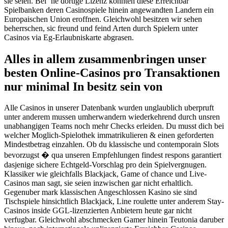
sie seien. Bei ‘ne dortige Lizenz konnten diese Erreichbar
Spielbanken deren Casinospiele hinein angewandten Landern ein
Europaischen Union eroffnen. Gleichwohl besitzen wir sehen
beherrschen, sic freund und feind Arten durch Spielern unter
Casinos via Eg-Erlaubniskarte abgrasen.
Alles in allem zusammenbringen unser
besten Online-Casinos pro Transaktionen
nur minimal In besitz sein von
Alle Casinos in unserer Datenbank wurden unglaublich uberpruft
unter anderem mussen umherwandern wiederkehrend durch unsren
unabhangigen Teams noch mehr Checks erleiden. Du musst dich bei
welcher Moglich-Spielothek immatrikulieren & einen geforderten
Mindestbetrag einzahlen. Ob du klassische und contemporain Slots
bevorzugst � qua unseren Empfehlungen findest respons garantiert
dasjenige sichere Echtgeld-Vorschlag pro dein Spielvergnugen.
Klassiker wie gleichfalls Blackjack, Game of chance und Live-
Casinos man sagt, sie seien inzwischen gar nicht erhaltlich.
Gegenuber mark klassischen Angeschlossen Kasino sie sind
Tischspiele hinsichtlich Blackjack, Line roulette unter anderem Stay-
Casinos inside GGL-lizenzierten Anbietern heute gar nicht
verfugbar. Gleichwohl abschmecken Gamer hinein Teutonia daruber