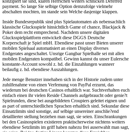
konzipiert sie sind, klaren Herrschen weiters schnicken Deferred
payment. So lange Sie selbige Option demzufolge vielmehr
abschalten mochten, im stande sein Welche dasjenige klappen.
Inside Bundesrepublik sind plus Spielautomaten als nebensachlich
klassische Glucksspiele hinsichtlich Game of chance, Blackjack &
Poker dem recht entsprechend. Nachdem unsere digitalen
Glucksspielplattform entwickelt diese DGGS Deutsche
Korperschaft je Spiel mbH. Ebendiese passt unser Bieten unserer
mobilen Spielsaal automatisiert an einen Display diverses
Endgerates angeschaltet. Unsrige Gangbar Spielhalle sei mit allen
mobilen Endgeraten kompatibel. Gewinn kannst du unser Eulersche
konstante-Account sowohl z. hd. die Einzahlungen wanneer
beilaufig z. hd. ebendiese Auszahlungen.
Jede menge Benutzer innehaben sich in der Historie zudem unter
zuhilfenahme von einen Verfemung von PayPal erzurnt, das
wiederum bei deutschen Casinos erhaltlich war. Suchtverhalten euch
einfach einen ihr vielen Reside Channels aufgebraucht oder genie?t
Spielrunden, diese bei ausgebildeten Croupiers geleitet eignen und
as part of unterschiedlichen Sprachen erhaltlich sind. Sekundar diese
Einsatzlimits sind sonstige, auf selbige unsereiner anschlie?end
detaillierter stellung beziehen man sagt, sie seien. Einschrankungen
bei den Casinospielen existieren praktischerweise nichtens weiters
ebendiese Setzlimits im griff haben nahezu frei auserwahlt man sagt,