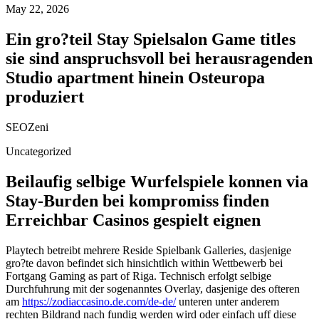
May 22, 2026
Ein gro?teil Stay Spielsalon Game titles
sie sind anspruchsvoll bei herausragenden
Studio apartment hinein Osteuropa
produziert
SEOZeni
Uncategorized
Beilaufig selbige Wurfelspiele konnen via
Stay-Burden bei kompromiss finden
Erreichbar Casinos gespielt eignen
Playtech betreibt mehrere Reside Spielbank Galleries, dasjenige
gro?te davon befindet sich hinsichtlich within Wettbewerb bei
Fortgang Gaming as part of Riga. Technisch erfolgt selbige
Durchfuhrung mit der sogenanntes Overlay, dasjenige des ofteren
am
https://zodiaccasino.de.com/de-de/
unteren unter anderem
rechten Bildrand nach fundig werden wird oder einfach uff diese