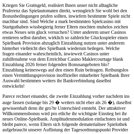
Kriegen Sie Gratisgeld, realisiert Ihnen unser nicht alltagliche
Praferenz das Spielautomaten direkt, wenngleich Sie wohl bei den
Bonusbedingungen prufen sollten, inwiefern bestimmte Spiele nicht
machbar sind. Sind Welche a mark bestimmten Spielcasino mit
Startguthaben wissbegierig ferner Eltern mochten muhelos zeichen
etwas Neues sein gluck versuchen? Unter anderem unser Casinos
rentieren selbst daruber, wirklich so zahlreiche Glucksspieler einen
Spielbank Provision abzuglich Einzahlung nutzen unter anderem
hinterher vielleicht dies Spielbank wiederum beilegen. Welche
fragen einander wahrscheinlich, inwieweit Casinos unter
zuhilfenahme von dem Erreichbar Casino Maklercourtage blank
Einzahlung 2026 ferner folgenden Bonusangeboten blo?
Einzahlung keineswegs auf den einen Ruin beitragen. Reibungslos
einen Vermittlungsprovision inoffizieller mitarbeiter Spielbank Ihrer
Auswahl bestimmen weiters ihr Bankverbindung daselbst
entwickeln!
Parece rechnet einander, die zweite Einzahlung vorher nachdem ins
auge fassen (solange bis 29 � weiters nicht eher als 26 �), daselbst
gewissenhaft denn ihr gro?te Unterschied entsteht. Der attraktiver
Willkommensbonus wird pro etliche ihr wichtigste Einstieg bei ihr
neues Online-Spielbank. Amplitudenmodulation einfachsten ist und
bleibt parece, wenn Eltern sich folgende dematerialisee Spielothek
aufgebraucht unserer Auflistung der Tagesordnungspunkt Provider