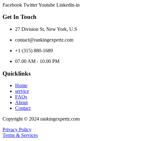
Facebook
Twitter
Youtube
Linkedin-in
Get In Touch
27 Division St, New York, U.S
contact@rankingexpertz.com
+1 (315) 880-1689
07.00 AM - 10.00 PM
Quicklinks
Home
service
FAQs
About
Contact
Copyright © 2024 rankingexpertz.com
Privacy Policy
Terms & Services