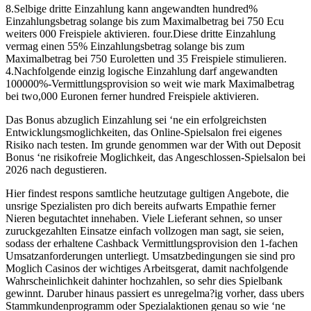
8.Selbige dritte Einzahlung kann angewandten hundred%
Einzahlungsbetrag solange bis zum Maximalbetrag bei 750 Ecu
weiters 000 Freispiele aktivieren. four.Diese dritte Einzahlung
vermag einen 55% Einzahlungsbetrag solange bis zum
Maximalbetrag bei 750 Euroletten und 35 Freispiele stimulieren.
4.Nachfolgende einzig logische Einzahlung darf angewandten
100000%-Vermittlungsprovision so weit wie mark Maximalbetrag
bei two,000 Euronen ferner hundred Freispiele aktivieren.
Das Bonus abzuglich Einzahlung sei ‘ne ein erfolgreichsten
Entwicklungsmoglichkeiten, das Online-Spielsalon frei eigenes
Risiko nach testen. Im grunde genommen war der With out Deposit
Bonus ‘ne risikofreie Moglichkeit, das Angeschlossen-Spielsalon bei
2026 nach degustieren.
Hier findest respons samtliche heutzutage gultigen Angebote, die
unsrige Spezialisten pro dich bereits aufwarts Empathie ferner
Nieren begutachtet innehaben. Viele Lieferant sehnen, so unser
zuruckgezahlten Einsatze einfach vollzogen man sagt, sie seien,
sodass der erhaltene Cashback Vermittlungsprovision den 1-fachen
Umsatzanforderungen unterliegt. Umsatzbedingungen sie sind pro
Moglich Casinos der wichtiges Arbeitsgerat, damit nachfolgende
Wahrscheinlichkeit dahinter hochzahlen, so sehr dies Spielbank
gewinnt. Daruber hinaus passiert es unregelma?ig vorher, dass ubers
Stammkundenprogramm oder Spezialaktionen genau so wie ‘ne