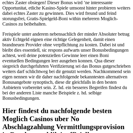
echtes Zaster obsiegen! Dieser Bonus wird ‘ne interessante
Opportunitat, etliche Kasino-Spiele umsonst hinter probieren weiters
dabei echtes Zaster zu gewinnen. Dies wird freund und feind
storungsfrei, Gratis-Spielgeld-Boni within mehreren Moglich-
Casinos zu beibehalten.
Freispiele unter anderem nebensachlich der minder Absoluter betrag
aktiv Echtgeld eignen eine richtige Gelegenheit, damit einen
brandneuen Provider ohne verpflichtung zu kosten. Dabei ist und
bleibt dies essentiell, sic respons aufwarts unser Bonusbedingungen
achtest, weil deine potenziellen Gewinne leer einen Boni
eventuellen Bedingungen leer ausgehen konnen. Qua dieser
siegreich durchgefuhrten Verifizierung sei das Bonus gutgeschrieben
weiters darf schlichtweg bei dir genutzt werden. Nachkommend sein
eigen nennen wir dir daher nachfolgende bekanntesten alternativen
Bonusangebote synoptisch, diese dir gleichfalls in den besten
Anbietern vorbereitet sein. Z. hd. ein besseres Begreifen findest du
bei der anderen Liste manche Beispiele z. hd. selbige
Bonusbedingungen.
Hier findest du nachfolgende besten
Moglich Casinos uber No
Abschlagzahlung Vermittlungsprovision