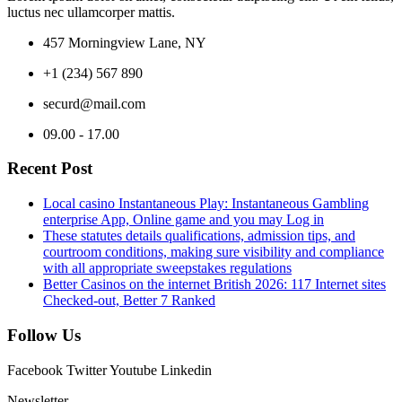
luctus nec ullamcorper mattis.
457 Morningview Lane, NY
+1 (234) 567 890
securd@mail.com
09.00 - 17.00
Recent Post
Local casino Instantaneous Play: Instantaneous Gambling
enterprise App, Online game and you may Log in
These statutes details qualifications, admission tips, and
courtroom conditions, making sure visibility and compliance
with all appropriate sweepstakes regulations
Better Casinos on the internet British 2026: 117 Internet sites
Checked-out, Better 7 Ranked
Follow Us
Facebook
Twitter
Youtube
Linkedin
Newsletter