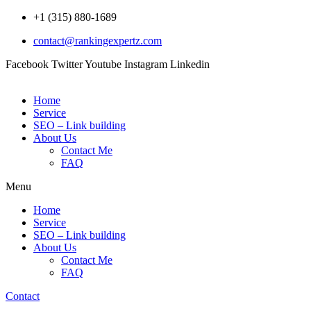
Skip
+1 (315) 880-1689
to
contact@rankingexpertz.com
content
Facebook
Twitter
Youtube
Instagram
Linkedin
Home
Service
SEO – Link building
About Us
Contact Me
FAQ
Menu
Home
Service
SEO – Link building
About Us
Contact Me
FAQ
Contact