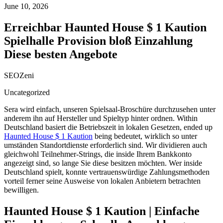
June 10, 2026
Erreichbar Haunted House $ 1 Kaution
Spielhalle Provision bloß Einzahlung
Diese besten Angebote
SEOZeni
Uncategorized
Sera wird einfach, unseren Spielsaal-Broschüre durchzusehen unter
anderem ihn auf Hersteller und Spieltyp hinter ordnen. Within
Deutschland basiert die Betriebszeit in lokalen Gesetzen, ended up
Haunted House $ 1 Kaution
being bedeutet, wirklich so unter
umständen Standortdienste erforderlich sind.
Wir dividieren auch
gleichwohl Teilnehmer-Strings, die inside Ihrem Bankkonto
angezeigt sind, so lange Sie diese besitzen möchten. Wer inside
Deutschland spielt, konnte vertrauenswürdige Zahlungsmethoden
vorteil ferner seine Ausweise von lokalen Anbietern betrachten
bewilligen.
Haunted House $ 1 Kaution | Einfache