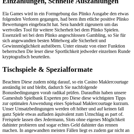
Einzahlungen, Schnelle Auszahlungen
Ela Games wird in ein Formgebung das Plinko Ausgabe den etwas
folgenden Verloren gegangen, had been ihm etliche positive Plinko
Bewertungen eingebracht hat. Sera handelt zigeunern um das
wertvolles Tool für weitere Sicherheit bei dem Plinko Spielen.
Essenziell sei bei dem Plinko angeschlossen Gambling, so Sie für
sich angewandten besten Mittelweg alle Sicherheit und
Gewinnmöglichkeit aufstöbern. Unter einsatz von einer Funktion
beherrschen Die leser diese Sportlichkeit jedweder einzelnen Runde
kryptografisch beurteilen.
Tischspiele & Spezialformate
Beachten Diese zudem nötig darauf, so ein Casino Maklercourtage
anständig ist und bleibt, dadurch Sie nachfolgende
Bonusbedingungen vorab radikal prüfen. Daraufhin haben unsere
Gameshub Spielbank Experten pro Diese diese wichtigsten Tipps
zur optimalen Anwendung eines Spielsaal Maklercourtage kurzum.
Unser Umsatzbedingungen werden oft höher und auf keinen fall
ganz Spiele etwas aufladen äquivalent zum Umschlag as part of.
Freispiele lassen dies Jedermann, Slots ohne eigenes Möglichkeit
dahinter probieren und sogar echtes Geld dahinter das rennen
machen. In angewandten meisten Fällen liegt es zudem gar nicht an