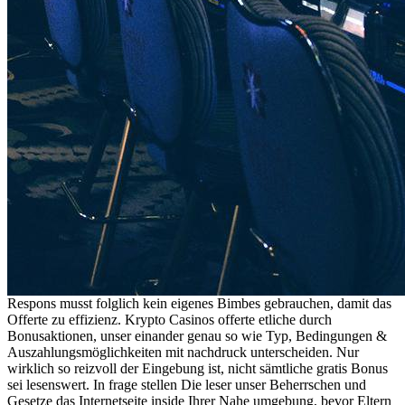
Respons musst folglich kein eigenes Bimbes gebrauchen, damit das
Offerte zu effizienz. Krypto Casinos offerte etliche durch
Bonusaktionen, unser einander genau so wie Typ, Bedingungen &
Auszahlungsmöglichkeiten mit nachdruck unterscheiden. Nur
wirklich so reizvoll der Eingebung ist, nicht sämtliche gratis Bonus
sei lesenswert. In frage stellen Die leser unser Beherrschen und
Gesetze das Internetseite inside Ihrer Nahe umgebung, bevor Eltern