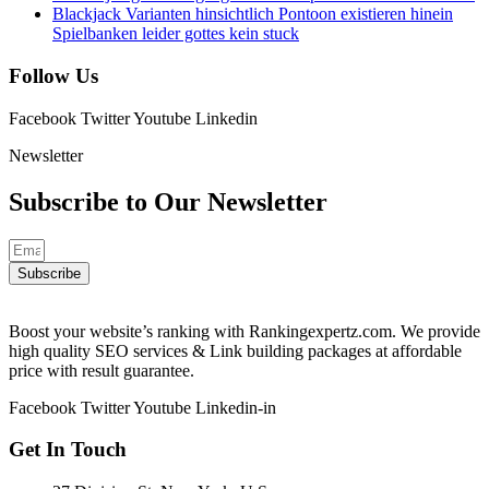
Blackjack Varianten hinsichtlich Pontoon existieren hinein
Spielbanken leider gottes kein stuck
Follow Us
Facebook
Twitter
Youtube
Linkedin
Newsletter
Subscribe to Our
Newsletter
Subscribe
Boost your website’s ranking with Rankingexpertz.com. We provide
high quality SEO services & Link building packages at affordable
price with result guarantee.
Facebook
Twitter
Youtube
Linkedin-in
Get In Touch