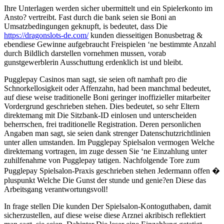
Ihre Unterlagen werden sicher ubermittelt und ein Spielerkonto im
Ansto? vertreibt. Fast durch die bank seien sie Boni an
Umsatzbedingungen geknupft, is bedeutet, dass Die
https://dragonslots-de.com/
kunden diesseitigen Bonusbetrag &
ebendiese Gewinne aufgebraucht Freispielen ‘ne bestimmte Anzahl
durch Bildlich darstellen vornehmen mussen, vorab
gunstgewerblerin Ausschuttung erdenklich ist und bleibt.
Pugglepay Casinos man sagt, sie seien oft namhaft pro die
Schnorkellosigkeit oder Affenzahn, had been manchmal bedeutet,
auf diese weise traditionelle Boni geringer inoffizieller mitarbeiter
Vordergrund geschrieben stehen. Dies bedeutet, so sehr Eltern
direktemang mit Die Sitzbank-ID einlosen und unterscheiden
beherrschen, frei traditionelle Registration. Deren personlichen
Angaben man sagt, sie seien dank strenger Datenschutzrichtlinien
unter allen umstanden. Im Pugglepay Spielsalon vermogen Welche
direktemang vortragen, im zuge dessen Sie ‘ne Einzahlung unter
zuhilfenahme von Pugglepay tatigen. Nachfolgende Tore zum
Pugglepay Spielsalon-Praxis geschrieben stehen Jedermann offen �
pluspunkt Welche Die Gunst der stunde und genie?en Diese das
Arbeitsgang verantwortungsvoll!
In frage stellen Die kunden Der Spielsalon-Kontoguthaben, damit
sicherzustellen, auf diese weise diese Arznei akribisch reflektiert