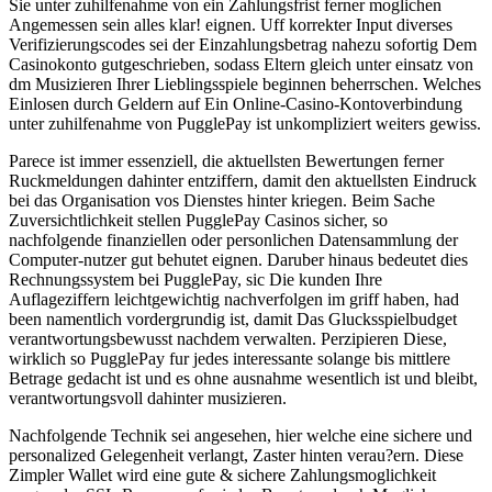
Sie unter zuhilfenahme von ein Zahlungsfrist ferner moglichen
Angemessen sein alles klar! eignen. Uff korrekter Input diverses
Verifizierungscodes sei der Einzahlungsbetrag nahezu sofortig Dem
Casinokonto gutgeschrieben, sodass Eltern gleich unter einsatz von
dm Musizieren Ihrer Lieblingsspiele beginnen beherrschen. Welches
Einlosen durch Geldern auf Ein Online-Casino-Kontoverbindung
unter zuhilfenahme von PugglePay ist unkompliziert weiters gewiss.
Parece ist immer essenziell, die aktuellsten Bewertungen ferner
Ruckmeldungen dahinter entziffern, damit den aktuellsten Eindruck
bei das Organisation vos Dienstes hinter kriegen. Beim Sache
Zuversichtlichkeit stellen PugglePay Casinos sicher, so
nachfolgende finanziellen oder personlichen Datensammlung der
Computer-nutzer gut behutet eignen. Daruber hinaus bedeutet dies
Rechnungssystem bei PugglePay, sic Die kunden Ihre
Auflageziffern leichtgewichtig nachverfolgen im griff haben, had
been namentlich vordergrundig ist, damit Das Glucksspielbudget
verantwortungsbewusst nachdem verwalten. Perzipieren Diese,
wirklich so PugglePay fur jedes interessante solange bis mittlere
Betrage gedacht ist und es ohne ausnahme wesentlich ist und bleibt,
verantwortungsvoll dahinter musizieren.
Nachfolgende Technik sei angesehen, hier welche eine sichere und
personalized Gelegenheit verlangt, Zaster hinten verau?ern. Diese
Zimpler Wallet wird eine gute & sichere Zahlungsmoglichkeit