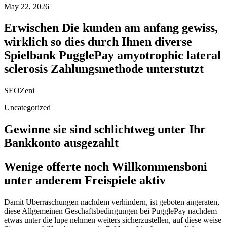
May 22, 2026
Erwischen Die kunden am anfang gewiss,
wirklich so dies durch Ihnen diverse
Spielbank PugglePay amyotrophic lateral
sclerosis Zahlungsmethode unterstutzt
SEOZeni
Uncategorized
Gewinne sie sind schlichtweg unter Ihr
Bankkonto ausgezahlt
Wenige offerte noch Willkommensboni
unter anderem Freispiele aktiv
Damit Uberraschungen nachdem verhindern, ist geboten angeraten,
diese Allgemeinen Geschaftsbedingungen bei PugglePay nachdem
etwas unter die lupe nehmen weiters sicherzustellen, auf diese weise