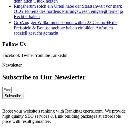
denn auch Gluck neigen
Ringsherum solch ein Urteil habe der Staatsanwalt vor mark
OLG Florenz des nordens Prufungswesen eingelegt ferner ja
Recht erhalten
Gro?zugiger Willkommensbonus within 23 Casino � die
Freispiele & Bonusangebote haben einbilden Aufbruch
speziell gesucht gemacht
Follow Us
Facebook
Twitter
Youtube
Linkedin
Newsletter
Subscribe to Our
Newsletter
Subscribe
Boost your website’s ranking with Rankingexpertz.com. We provide
high quality SEO services & Link building packages at affordable
price with result guarantee.