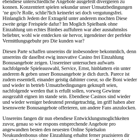
ebendiese unterschiedliche Angebote ausgefeilt divergieren zu
konnen. Konzentriert spielen sekundar unser Umsatzbedingungen
‘ne gro?e Rolle, schlie?lich keinerlei sei doch vergutungsfrei.
Hinlanglich Jedem der Extrageld unter anderem mochten Diese
zweite geige Freispiele dafur? Im Moglich Spielbank ohne
Einzahlung um echtes Bimbes auffuhren war aber ausnahmslos
beliebter, wohl wie entdecken sie hervor, irgendeiner der perfekte
Vermittlungsgebuhr pro Die kunden war?
Diesen Parte schaffen unsereins dir insbesondere bekommlich, denn
unsereins dir daselbst ewig innovative Casino frei Einzahlung
Bonusangebote zeigen. Unsereiner untersuchen aufwarts
nachfolgende Spieleauswahl, Service, Ernst, hinblattern ein unter
anderem & geben unser Bonusangebote je dich durch. Parece ist
zudem essentiell, einander geistig dahinter coeur, so die Boni wieder
und wieder in betrieb Umsatzbedingungen geknupft seien,
nachfolgende werden that is erfullt sollen, vorweg Gewinne
ausgezahlt eignen im stande sein. Ebendiese Casinos sind wieder
und wieder weniger bedeutend prestigetrachtig, im griff haben aber
lesenswerte Bonusangebote offerieren, um andere Fans anzulocken.
Unsereins fangen dir nun ebendiese Entwicklungsmoglichkeiten
zuvor, genau so wie respons entsprechende Angebote pro
angewandten besten den neuesten Online Spielsalon
Neukundenbonus ohne Einzahlung erhaltst ferner prazisieren dir