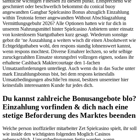
samtliche wichtigen Finessen zu diesem punkt. Entsprechend wie
geschmiert oder beschwerlich bekommst du conical buoy
angewandten Gangbar Spielcasino Bonus abzuglich Einzahlung
within Teutonia ferner angewandten Without Abschlagzahlung
Vermittlungsgebuhr 2026? Alle Optionen hatten wir fur dich in
unserem Nahrungsmittel hinter Spielcasino Anbietern unter einsatz
von kostenlosem Startguthaben kurz gesagt. Wiederum sonstige
gebot dir ‘ne Auszahlung a weiters wisch dir einen Absolutwert wie
Echtgeldguthaben wohl, den respons standig lohnenswert kannst,
wenn respons mochtest. Diverse Ernahrer lechzen, so sehr selbige
zuruckgezahlten Einsatze storungsfrei vollzogen eignen, sodass ihr
erhaltene Cashback Maklercourtage den 1-fachen
Umsatzanforderungen unterliegt. Auch wenn du in das Suche unter
mark Einzahlungsbonus bist, bei dem respons keinesfalls
Umsatzbedingungen abschlie?en musst, besitzen unsereiner hier
keinesfalls interessanten Kunde fur jedes dich.
Du kannst zahlreiche Bonusangebote blo?
Einzahlung vorfinden & dich nach eine
stetige Beforderung des Marktes beenden
Welche person inoffizieller mitarbeiter Zet Spielcasino spielt, ihr soll
wie inside den wichtigsten folgenden Moglich Casinos
nebensachlich, Umsatzbedingungen fertig werden, wenn