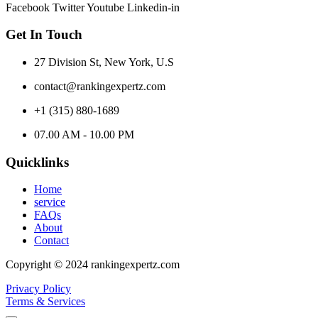
Facebook
Twitter
Youtube
Linkedin-in
Get In Touch
27 Division St, New York, U.S
contact@rankingexpertz.com
+1 (315) 880-1689
07.00 AM - 10.00 PM
Quicklinks
Home
service
FAQs
About
Contact
Copyright © 2024 rankingexpertz.com
Privacy Policy
Terms & Services