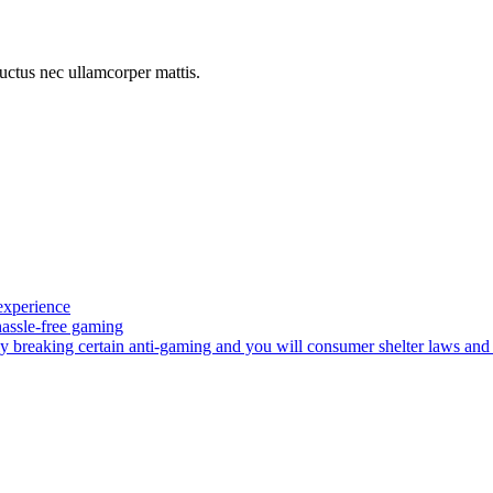
 luctus nec ullamcorper mattis.
experience
assle-free gaming
ly breaking certain anti-gaming and you will consumer shelter laws and 