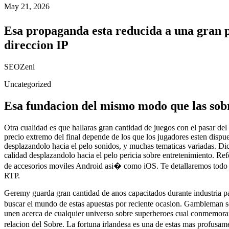
May 21, 2026
Esa propaganda esta reducida a una gran pr
direccion IP
SEOZeni
Uncategorized
Esa fundacion del mismo modo que las sobr
Otra cualidad es que hallaras gran cantidad de juegos con el pasar del
precio extremo del final depende de los que los jugadores esten dispu
desplazandolo hacia el pelo sonidos, y muchas tematicas variadas. Dic
calidad desplazandolo hacia el pelo pericia sobre entretenimiento. Re
de accesorios moviles Android asi� como iOS. Te detallaremos todo la
RTP.
Geremy guarda gran cantidad de anos capacitados durante industria p
buscar el mundo de estas apuestas por reciente ocasion. Gambleman ser
unen acerca de cualquier universo sobre superheroes cual conmemoran
relacion del Sobre. La fortuna irlandesa es una de estas mas profus