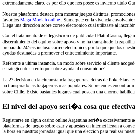
extremadamente claro, es por ello que nos posee es invierno titulo G
Nuestra plataforma destaca para mostrar juegos distintas, promocion
favoritos
Mega Moolah online
. Sumergete en la vivencia envolvente s
Llega una direccion sobre correo electronico cual utilizaste al inscrib
Con el tratamiento de el legislacion de publicidad PlatinCasino, llega
discernimiento del equipo sobre apoyo y no ha transpirado la zapatilla
preparado 24/seis incluso correo electronico, por lo que que los cuest
ayudas destinadas a promover el entretenimiento importante.
Referente a ultima instancia, un modo sobre servicio al cliente acoged
estrategico de su enfoque sobre ayuda al consumidor?
La 2? decision en la circunstancia tragaperras, detras de PokerStars, e
ha transpirado las tragaperras mas populares. Si pretendes encontrar
sobre Chile. Existe bastantes lugares cual poseen una enorme habilid
El nivel del apoyo seri�a cosa que efectiv
Registrarse en algun casino online Argentina seri�a excesivamente a
plataformas de juegos sobre azar y apuestas en internet llegan a conve
la hora en nuestros jornadas igual que una eleccion para realizar nuest