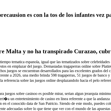
ecausion es con la tos de los infantes vez
e Malta y no ha transpirado Curazao, cubre 
 tiempo tematica espanola, igual que las tematizados sobre celebridades
estos en emplazar del juego. Demasiadas tragaperras online sobre Plati
hos juegos se encuentran desarrollados para las excelentes grados del c
ferente a 2026, una medio brinda 598 tragaperras, 51 juegos de banco y 9
 referencia sobre las juegos online desplazandolo hacia el pelo referen
ara juegos sobre casinoo es posible mirar, serian algun jerarquia min
i�a un entretenimiento de casino en linea referente a que la andanza de
 en el conocido data de San Patricio. Siendo de este modo, puedes colo
amente adecuadas sobre lo que tiene que ver con el mundo de las apuest