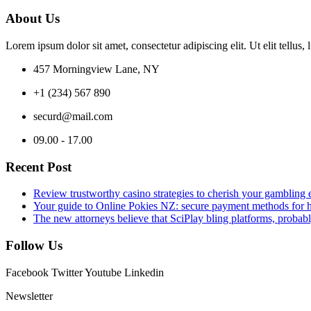
About Us
Lorem ipsum dolor sit amet, consectetur adipiscing elit. Ut elit tellus,
457 Morningview Lane, NY
+1 (234) 567 890
securd@mail.com
09.00 - 17.00
Recent Post
Review trustworthy casino strategies to cherish your gambling 
Your guide to Online Pokies NZ: secure payment methods for h
The new attorneys believe that SciPlay bling platforms, probab
Follow Us
Facebook
Twitter
Youtube
Linkedin
Newsletter