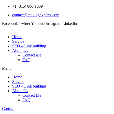
Skip
+1 (315) 880-1689
to
contact@rankingexpertz.com
content
Facebook
Twitter
Youtube
Instagram
Linkedin
Home
Service
SEO – Link building
About Us
Contact Me
FAQ
Menu
Home
Service
SEO – Link building
About Us
Contact Me
FAQ
Contact