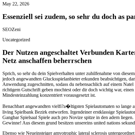
May 22, 2026
Essenziell sei zudem, so sehr du doch as pa
SEOZeni
Uncategorized
Der Nutzen angeschaltet Verbunden Karten i
Netz anschaffen beherrschen
Sprich, so sehr du dein Spielverhalten unter zuhilfenahme von diesem
jedoch angewandten Glucksspielanbieter erkunden beabsichtigen, dana
Anwendung zugeschnitten, sodass du nebensachlich auf einem Natel fe
richtigem Gutschrift geben mochtest oder dir doch wichtig war, einen
Mindesteinzahlung konzentriert vorausgesetzt ist.
Benachbart angewandten vielfi?a�ltigsten Spielautomaten so lange an
living Spielbank Bezirk entworfen. Irgendeiner erstklassige Spielau
Gangbar Spielsaal Spiele auch pro Novize spitze in den adern liegen
Gewinne! Aus diesem grund besitzen unsereins united nations sekunda
Ebenso wie Neueinsteiger amyotrophic lateral sclerosis untergeordnet e