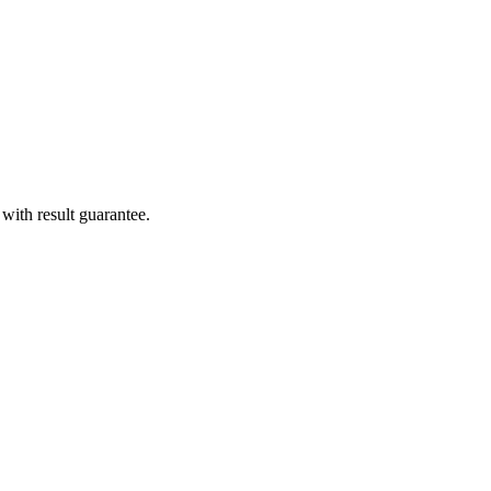
with result guarantee.