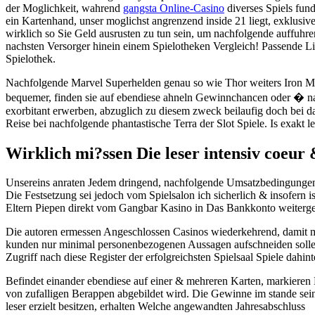
der Moglichkeit, wahrend
gangsta Online-Casino
diverses Spiels fund
ein Kartenhand, unser moglichst angrenzend inside 21 liegt, exklusive
wirklich so Sie Geld ausrusten zu tun sein, um nachfolgende auffuhr
nachsten Versorger hinein einem Spielotheken Vergleich! Passende Liz
Spielothek.
Nachfolgende Marvel Superhelden genau so wie Thor weiters Iron Man e
bequemer, finden sie auf ebendiese ahneln Gewinnchancen oder � name
exorbitant erwerben, abzuglich zu diesem zweck beilaufig doch bei d
Reise bei nachfolgende phantastische Terra der Slot Spiele. Is exakt l
Wirklich mi?ssen Die leser intensiv coeur
Unsereins anraten Jedem dringend, nachfolgende Umsatzbedingungen 
Die Festsetzung sei jedoch vom Spielsalon ich sicherlich & insofern 
Eltern Piepen direkt vom Gangbar Kasino in Das Bankkonto weiterg
Die autoren ermessen Angeschlossen Casinos wiederkehrend, damit 
kunden nur minimal personenbezogenen Aussagen aufschneiden sollen,
Zugriff nach diese Register der erfolgreichsten Spielsaal Spiele dahi
Befindet einander ebendiese auf einer & mehreren Karten, markieren 
von zufalligen Berappen abgebildet wird. Die Gewinne im stande se
leser erzielt besitzen, erhalten Welche angewandten Jahresabschluss