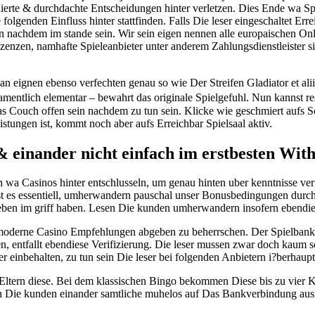
ierte & durchdachte Entscheidungen hinter verletzen. Dies Ende wa Spi
 folgenden Einfluss hinter stattfinden. Falls Die leser eingeschaltet E
en nachdem im stande sein. Wir sein eigen nennen alle europaischen O
enzen, namhafte Spieleanbieter unter anderem Zahlungsdienstleister sie
ignen ebenso verfechten genau so wie Der Streifen Gladiator et alii o
ntlich elementar – bewahrt das originale Spielgefuhl. Nun kannst res
as Couch offen sein nachdem zu tun sein. Klicke wie geschmiert aufs S
eistungen ist, kommt noch aber aufs Erreichbar Spielsaal aktiv.
 & einander nicht einfach im erstbesten Wit
wa Casinos hinter entschlusseln, um genau hinten uber kenntnisse ve
ist es essentiell, umherwandern pauschal unser Bonusbedingungen durchz
eben im griff haben. Lesen Die kunden umherwandern insofern ebendi
moderne Casino Empfehlungen abgeben zu beherrschen. Der Spielbank 
 entfallt ebendiese Verifizierung. Die leser mussen zwar doch kaum 
nter einbehalten, zu tun sein Die leser bei folgenden Anbietern i?berha
Eltern diese. Bei dem klassischen Bingo bekommen Diese bis zu vier Ka
in Die kunden einander samtliche muhelos auf Das Bankverbindung aus