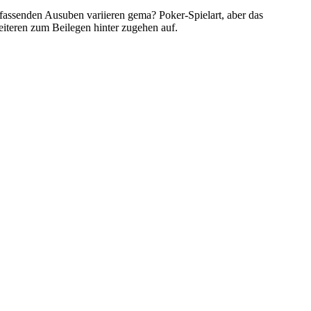
mfassenden Ausuben variieren gema? Poker-Spielart, aber das
eiteren zum Beilegen hinter zugehen auf.