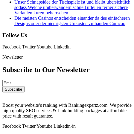
Unser Schnapsidee der Tischspiele ist und bleibt ubersichtlich,
sodass Welche umherwandern schnell urteilen ferner sichere
Varianten kuren beherrschen
Die meisten Casinos entscheiden einander da des einfacheren
Designs oder der niedrigsten Unkosten zu handen Curacao
Follow Us
Facebook
Twitter
Youtube
Linkedin
Newsletter
Subscribe to Our
Newsletter
Subscribe
Boost your website’s ranking with Rankingexpertz.com. We provide
high quality SEO services & Link building packages at affordable
price with result guarantee.
Facebook
Twitter
Youtube
Linkedin-in