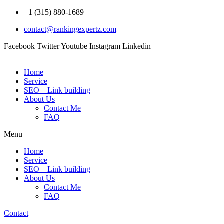
Skip
+1 (315) 880-1689
to
contact@rankingexpertz.com
content
Facebook
Twitter
Youtube
Instagram
Linkedin
Home
Service
SEO – Link building
About Us
Contact Me
FAQ
Menu
Home
Service
SEO – Link building
About Us
Contact Me
FAQ
Contact