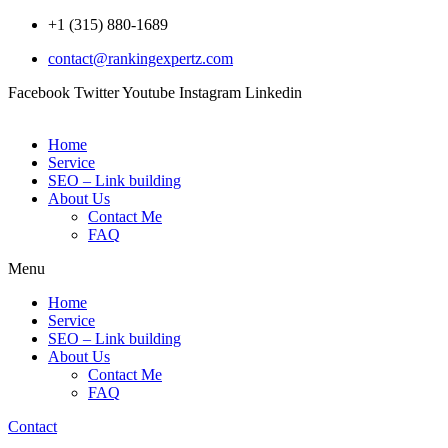
Skip
+1 (315) 880-1689
to
contact@rankingexpertz.com
content
Facebook
Twitter
Youtube
Instagram
Linkedin
Home
Service
SEO – Link building
About Us
Contact Me
FAQ
Menu
Home
Service
SEO – Link building
About Us
Contact Me
FAQ
Contact