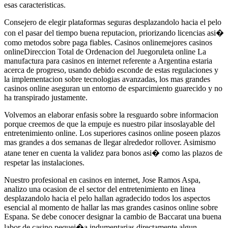
esas caracteristicas.
Consejero de elegir plataformas seguras desplazandolo hacia el pelo
con el pasar del tiempo buena reputacion, priorizando licencias asi�
como metodos sobre paga fiables. Casinos onlinemejores casinos
onlineDireccion Total de Ordenacion del Juegoruleta online La
manufactura para casinos en internet referente a Argentina estaria
acerca de progreso, usando debido esconde de estas regulaciones y
la implementacion sobre tecnologias avanzadas, los mas grandes
casinos online aseguran un entorno de esparcimiento guarecido y no
ha transpirado justamente.
Volvemos an elaborar enfasis sobre la resguardo sobre informacion
porque creemos de que la empuje es nuestro pilar insoslayable del
entretenimiento online. Los superiores casinos online poseen plazos
mas grandes a dos semanas de llegar alrededor rollover. Asimismo
atane tener en cuenta la validez para bonos asi� como las plazos de
respetar las instalaciones.
Nuestro profesional en casinos en internet, Jose Ramos Aspa,
analizo una ocasion de el sector del entretenimiento en linea
desplazandolo hacia el pelo hallan agradecido todos los aspectos
esencial al momento de hallar las mas grandes casinos online sobre
Espana. Se debe conocer designar la cambio de Baccarat una buena
labor de casino pequei�a indumentarias directamente algun