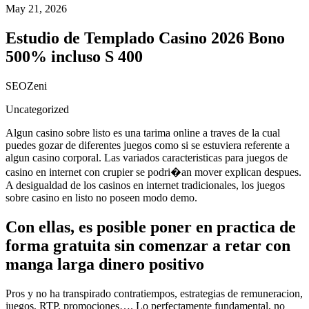
May 21, 2026
Estudio de Templado Casino 2026 Bono
500% incluso S 400
SEOZeni
Uncategorized
Algun casino sobre listo es una tarima online a traves de la cual
puedes gozar de diferentes juegos como si se estuviera referente a
algun casino corporal. Las variados caracteristicas para juegos de
casino en internet con crupier se podri�an mover explican despues.
A desigualdad de los casinos en internet tradicionales, los juegos
sobre casino en listo no poseen modo demo.
Con ellas, es posible poner en practica de
forma gratuita sin comenzar a retar con
manga larga dinero positivo
Pros y no ha transpirado contratiempos, estrategias de remuneracion,
juegos, RTP, promociones…. Lo perfectamente fundamental, no