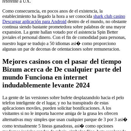
referente a UX.
Como consecuencia, en pocos anos de el existencia, la
establecimiento ha llegado la hora a ser conocida
shark club casino
Descargar aplicación para Android
dentro de el mundo, no obstante
continua siendo bastante prometedora sobre palabras de una mayor
expansion. La gente hallan votado por el asistencia Spin Better
joviales el personal dinero. Con el fin de comodidad para personas,
nuestro lugar se tradujo a 50 idiomas asi� como proporciono
algunas un par de decenas de orientaciones sobre remuneracion.
Mejores casinos con el pasar del tiempo
Bizum acerca de De cualquier parte del
mundo Funciona en internet
indudablemente levante 2024
La gente de las versiones sobre bufete desplazandolo hacia el pelo
telefon inteligente de el lugar, y no ha transpirado de estas
aplicaciones moviles, pueden solicitar bonificaciones. A los
visitantes si no le importa hacerse amiga de la grasa les ofrecen
alternativas muy simples que usan cualquier parque de 3 por 3 asi�
como textualmente 5 lineas ganadoras, asi� como opciones