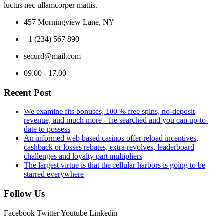
luctus nec ullamcorper mattis.
457 Morningview Lane, NY
+1 (234) 567 890
securd@mail.com
09.00 - 17.00
Recent Post
We examine fits bonuses, 100 % free spins, no-deposit
revenue, and much more - the searched and you can up-to-
date to possess
An informed web based casinos offer reload incentives,
cashback or losses rebates, extra revolves, leaderboard
challenges and loyalty part multipliers
The largest virtue is that the cellular harbors is going to be
starred everywhere
Follow Us
Facebook
Twitter
Youtube
Linkedin