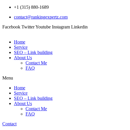
Skip
+1 (315) 880-1689
to
contact@rankingexpertz.com
content
Facebook
Twitter
Youtube
Instagram
Linkedin
Home
Service
SEO – Link building
About Us
Contact Me
FAQ
Menu
Home
Service
SEO – Link building
About Us
Contact Me
FAQ
Contact