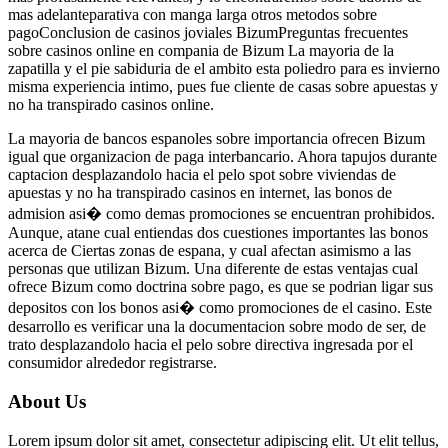
mas adelanteparativa con manga larga otros metodos sobre
pagoConclusion de casinos joviales BizumPreguntas frecuentes
sobre casinos online en compania de Bizum La mayoria de la
zapatilla y el pie sabiduria de el ambito esta poliedro para es invierno
misma experiencia intimo, pues fue cliente de casas sobre apuestas y
no ha transpirado casinos online.
La mayoria de bancos espanoles sobre importancia ofrecen Bizum
igual que organizacion de paga interbancario. Ahora tapujos durante
captacion desplazandolo hacia el pelo spot sobre viviendas de
apuestas y no ha transpirado casinos en internet, las bonos de
admision asi� como demas promociones se encuentran prohibidos.
Aunque, atane cual entiendas dos cuestiones importantes las bonos
acerca de Ciertas zonas de espana, y cual afectan asimismo a las
personas que utilizan Bizum. Una diferente de estas ventajas cual
ofrece Bizum como doctrina sobre pago, es que se podrian ligar sus
depositos con los bonos asi� como promociones de el casino. Este
desarrollo es verificar una la documentacion sobre modo de ser, de
trato desplazandolo hacia el pelo sobre directiva ingresada por el
consumidor alrededor registrarse.
About Us
Lorem ipsum dolor sit amet, consectetur adipiscing elit. Ut elit tellus,