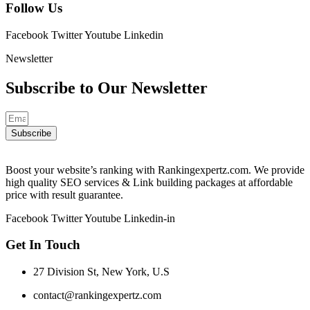
Follow Us
Facebook
Twitter
Youtube
Linkedin
Newsletter
Subscribe to Our
Newsletter
Subscribe
Boost your website’s ranking with Rankingexpertz.com. We provide
high quality SEO services & Link building packages at affordable
price with result guarantee.
Facebook
Twitter
Youtube
Linkedin-in
Get In Touch
27 Division St, New York, U.S
contact@rankingexpertz.com