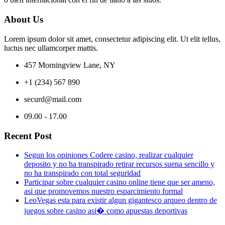
About Us
Lorem ipsum dolor sit amet, consectetur adipiscing elit. Ut elit tellus,
luctus nec ullamcorper mattis.
457 Morningview Lane, NY
+1 (234) 567 890
securd@mail.com
09.00 - 17.00
Recent Post
Segun los opiniones Codere casino, realizar cualquier
deposito y no ha transpirado retirar recursos suena sencillo y
no ha transpirado con total seguridad
Participar sobre cualquier casino online tiene que ser ameno,
asi que promovemos nuestro esparcimiento formal
LeoVegas esta para existir algun gigantesco arqueo dentro de
juegos sobre casino asi� como apuestas deportivas