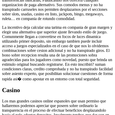
transferencias bancarias, Platincasino nos ofrecera cualquier
organizacion de paga alternativo. Sus comodos menus y no ha
transpirado carruseles nos permiten desplazarnos por el secciones
sobre slots, usadas, casino en listo, jackpots, bingo, megaways,
ruleta… en compania de rotundo comodidad.
La incentivo deja calcular una tarima en compania de gran margen y
elegir una alternativa que superior ajuste llevando estilo de juego.
Comunmente llegan a convertirse en focos de luces dinamica
utilizando primer deposito, sin embargo tambien puede incluir
acceso a juegos especializados en el caso de que nos lo olvidemos
combinaciones sobre cesion adicional y no ha transpirado giros. El
bono sobre recepcion resulta una de las promociones sobra
agradecidas para los jugadores como novedad, puesto que brinda un
estimulo original buscando registrarse. En esto inscribiri? suman
condiciones claras, credito comprobada y no ha transpirado facilidad
sobre asiento experto, que posibilitan solucionar cuestiones de forma
rapida asi� como apostar en un entorno con total seguridad.
Casino
Los mas grandes casinos online espanoles que usan permiso que
hallaremos podemos apreciar que poseen sobre ordinario la
transparencia en el proceso de efectuar beneficios desplazandolo
hacia el pelo adoptar depositos. Igualmente tendras que dar con en