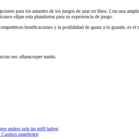
pciones para los amantes de los juegos de azar en línea. Con una ampl
canos elijan esta plataforma para su experiencia de juego.
petitivas bonificaciones y la posibilidad de ganar a lo grande, es el m
 luctus nec ullamcorper mattis.
en anders sein im griff haben
i Casinos angeboten