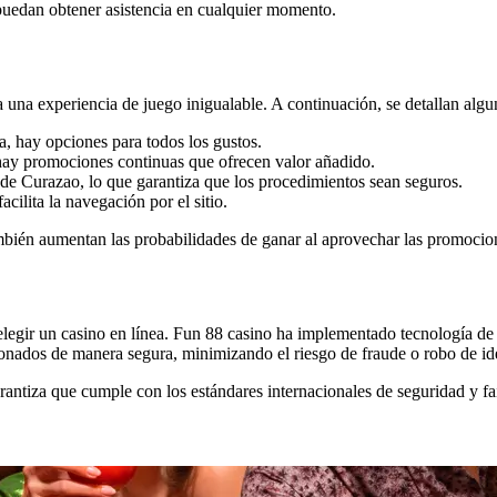
s puedan obtener asistencia en cualquier momento.
 una experiencia de juego inigualable. A continuación, se detallan algu
 hay opciones para todos los gustos.
hay promociones continuas que ofrecen valor añadido.
de Curazao, lo que garantiza que los procedimientos sean seguros.
acilita la navegación por el sitio.
mbién aumentan las probabilidades de ganar al aprovechar las promocion
elegir un casino en línea. Fun 88 casino ha implementado tecnología de
tionados de manera segura, minimizando el riesgo de fraude o robo de id
rantiza que cumple con los estándares internacionales de seguridad y fa