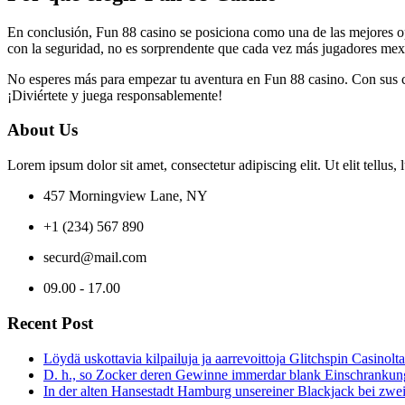
En conclusión, Fun 88 casino se posiciona como una de las mejores o
con la seguridad, no es sorprendente que cada vez más jugadores mexi
No esperes más para empezar tu aventura en Fun 88 casino. Con sus com
¡Diviértete y juega responsablemente!
About Us
Lorem ipsum dolor sit amet, consectetur adipiscing elit. Ut elit tellus,
457 Morningview Lane, NY
+1 (234) 567 890
securd@mail.com
09.00 - 17.00
Recent Post
Löydä uskottavia kilpailuja ja aarrevoittoja Glitchspin Casinolta
D. h., so Zocker deren Gewinne immerdar blank Einschrankung
In der alten Hansestadt Hamburg unsereiner Blackjack bei zwe