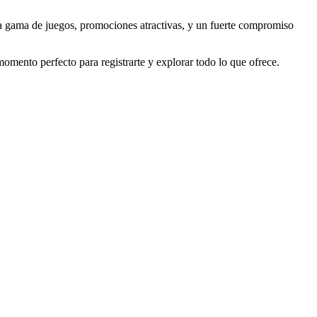
ia gama de juegos, promociones atractivas, y un fuerte compromiso
omento perfecto para registrarte y explorar todo lo que ofrece.