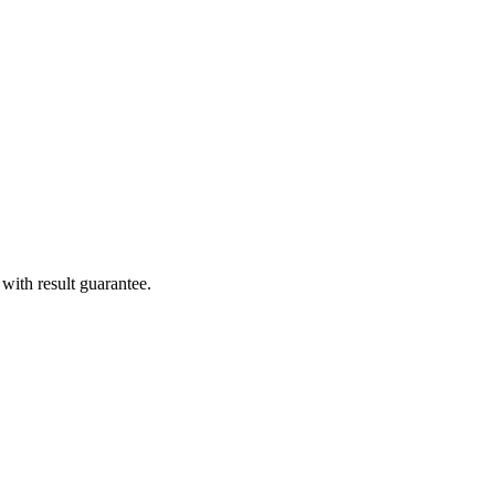
with result guarantee.