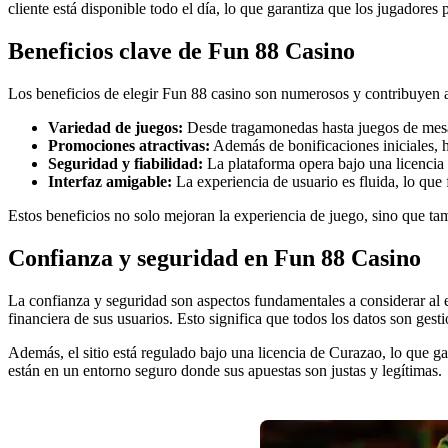
cliente está disponible todo el día, lo que garantiza que los jugadore
Beneficios clave de Fun 88 Casino
Los beneficios de elegir Fun 88 casino son numerosos y contribuyen a
Variedad de juegos:
Desde tragamonedas hasta juegos de mesa,
Promociones atractivas:
Además de bonificaciones iniciales, 
Seguridad y fiabilidad:
La plataforma opera bajo una licencia 
Interfaz amigable:
La experiencia de usuario es fluida, lo que f
Estos beneficios no solo mejoran la experiencia de juego, sino que ta
Confianza y seguridad en Fun 88 Casino
La confianza y seguridad son aspectos fundamentales a considerar al 
financiera de sus usuarios. Esto significa que todos los datos son ges
Además, el sitio está regulado bajo una licencia de Curazao, lo que ga
están en un entorno seguro donde sus apuestas son justas y legítimas.