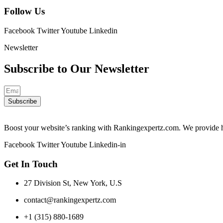
Follow Us
Facebook
Twitter
Youtube
Linkedin
Newsletter
Subscribe to Our
Newsletter
Subscribe
Boost your website’s ranking with Rankingexpertz.com. We provide hi
Facebook
Twitter
Youtube
Linkedin-in
Get In Touch
27 Division St, New York, U.S
contact@rankingexpertz.com
+1 (315) 880-1689