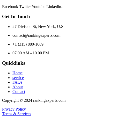
Facebook
Twitter
Youtube
Linkedin-in
Get In Touch
27 Division St, New York, U.S
contact@rankingexpertz.com
+1 (315) 880-1689
07.00 AM - 10.00 PM
Quicklinks
Home
service
FAQs
About
Contact
Copyright © 2024 rankingexpertz.com
Privacy Policy
Terms & Services