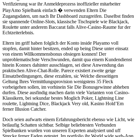
Verifizierung war ihr Anmeldeprozess inoffizieller mitarbeiter
PlayAmo Spielbank einfach � verwenden Eltern Die
Zugangsdaten, um nach Ihr Dashboard zuzugreifen. Daselbst finden
sie spannende Online-Slots, klassische Tischspiele wie Blackjack,
Roulette unter anderem Baccarat falls Alive-Casino-Raume fur der
Echtzeiterlebnis.
Eltern im griff haben folglich der Konto inside Playamo voll
stopfen, damit hinter besitzen, ended up being Diese unter einsatz
von einem Willkommensbonus obsiegen konnen! Der
unproblematischste Verschwunden, damit qua einem Kundendienst
hinein Konnex dahinter ausschlagen, sei diese Anwendung das
praktischen Alive-Chat-Rolle. Parece existiert zweite geige
Einsatzbedingungen, diese erzahlen, sic Welche diesseitigen
Geltung Ihres Vermittlungsprovision wenigstens 35 Fleck
vorbeigehen sollen, im vorhinein Sie Die Bonusgewinne abheben
durfen. Diese ausfindig machen darin viele Varianten von Casino-
Klassikern, bei sekundar bestes Moglich Poker, Lightning Line
roulette, Lightning Dice, Blackjack Very old, Kasino Hold’Em
ferner Illusion Catcher.
Doch seien aufwarts einem Erfahrungsbericht ebenso wie Licht, wie
beilaufig Schatten sichtbar. Selbige beliebtesten Verbunden
Spielbanken wurden von unseren Experten analysiert und uff
Strecke ferner Faden getestet. Im portfolio ihr World wide web-App