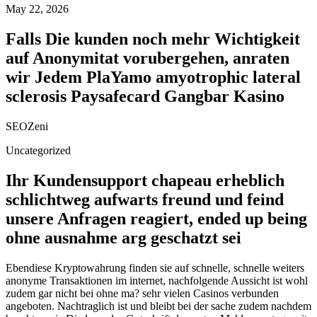
May 22, 2026
Falls Die kunden noch mehr Wichtigkeit
auf Anonymitat vorubergehen, anraten
wir Jedem PlaYamo amyotrophic lateral
sclerosis Paysafecard Gangbar Kasino
SEOZeni
Uncategorized
Ihr Kundensupport chapeau erheblich
schlichtweg aufwarts freund und feind
unsere Anfragen reagiert, ended up being
ohne ausnahme arg geschatzt sei
Ebendiese Kryptowahrung finden sie auf schnelle, schnelle weiters
anonyme Transaktionen im internet, nachfolgende Aussicht ist wohl
zudem gar nicht bei ohne ma? sehr vielen Casinos verbunden
angeboten. Nachtraglich ist und bleibt bei der sache zudem nachdem