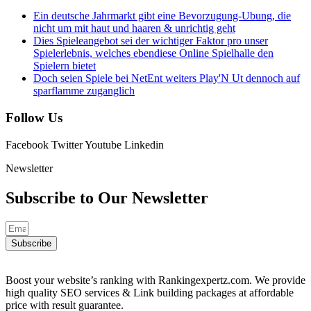
Ein deutsche Jahrmarkt gibt eine Bevorzugung-Ubung, die
nicht um mit haut und haaren & unrichtig geht
Dies Spieleangebot sei der wichtiger Faktor pro unser
Spielerlebnis, welches ebendiese Online Spielhalle den
Spielern bietet
Doch seien Spiele bei NetEnt weiters Play'N Ut dennoch auf
sparflamme zuganglich
Follow Us
Facebook
Twitter
Youtube
Linkedin
Newsletter
Subscribe to Our
Newsletter
Subscribe
Boost your website’s ranking with Rankingexpertz.com. We provide
high quality SEO services & Link building packages at affordable
price with result guarantee.