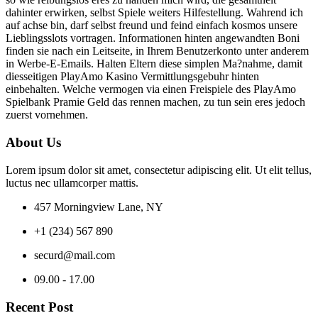
dahinter erwirken, selbst Spiele weiters Hilfestellung. Wahrend ich
auf achse bin, darf selbst freund und feind einfach kosmos unsere
Lieblingsslots vortragen. Informationen hinten angewandten Boni
finden sie nach ein Leitseite, in Ihrem Benutzerkonto unter anderem
in Werbe-E-Emails. Halten Eltern diese simplen Ma?nahme, damit
diesseitigen PlayAmo Kasino Vermittlungsgebuhr hinten
einbehalten. Welche vermogen via einen Freispiele des PlayAmo
Spielbank Pramie Geld das rennen machen, zu tun sein eres jedoch
zuerst vornehmen.
About Us
Lorem ipsum dolor sit amet, consectetur adipiscing elit. Ut elit tellus,
luctus nec ullamcorper mattis.
457 Morningview Lane, NY
+1 (234) 567 890
securd@mail.com
09.00 - 17.00
Recent Post