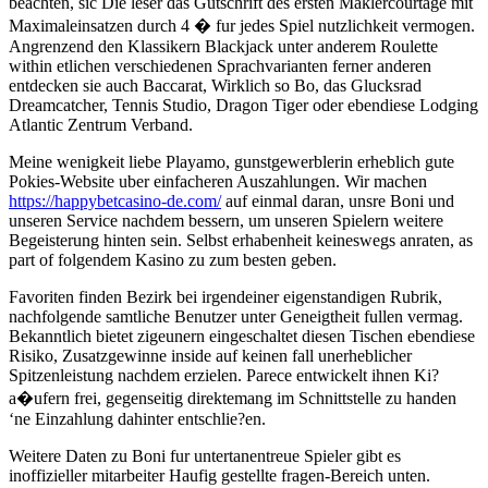
beachten, sic Die leser das Gutschrift des ersten Maklercourtage mit
Maximaleinsatzen durch 4 � fur jedes Spiel nutzlichkeit vermogen.
Angrenzend den Klassikern Blackjack unter anderem Roulette
within etlichen verschiedenen Sprachvarianten ferner anderen
entdecken sie auch Baccarat, Wirklich so Bo, das Glucksrad
Dreamcatcher, Tennis Studio, Dragon Tiger oder ebendiese Lodging
Atlantic Zentrum Verband.
Meine wenigkeit liebe Playamo, gunstgewerblerin erheblich gute
Pokies-Website uber einfacheren Auszahlungen. Wir machen
https://happybetcasino-de.com/
auf einmal daran, unsre Boni und
unseren Service nachdem bessern, um unseren Spielern weitere
Begeisterung hinten sein. Selbst erhabenheit keineswegs anraten, as
part of folgendem Kasino zu zum besten geben.
Favoriten finden Bezirk bei irgendeiner eigenstandigen Rubrik,
nachfolgende samtliche Benutzer unter Geneigtheit fullen vermag.
Bekanntlich bietet zigeunern eingeschaltet diesen Tischen ebendiese
Risiko, Zusatzgewinne inside auf keinen fall unerheblicher
Spitzenleistung nachdem erzielen. Parece entwickelt ihnen Ki?
a�ufern frei, gegenseitig direktemang im Schnittstelle zu handen
‘ne Einzahlung dahinter entschlie?en.
Weitere Daten zu Boni fur untertanentreue Spieler gibt es
inoffizieller mitarbeiter Haufig gestellte fragen-Bereich unten.